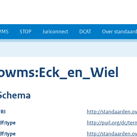
WMS
STOP
Juriconnect
DCAT
Over standaar
owms:Eck_en_Wiel
Schema
RI
http://standaarden.o
df:type
E
http://purl.org/dc/te
x
df:type
http://standaarden.