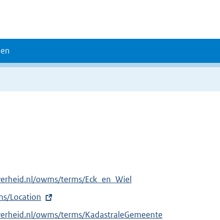
den
verheid.nl/owms/terms/Eck_en_Wiel
rms/Location
overheid.nl/owms/terms/KadastraleGemeente