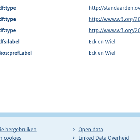
t
df:type
http://standaarden.o
e
df:type
r
E
http://www.w3.org/2
n
x
df:type
E
http://www.w3.org/2
e
t
x
dfs:label
Eck en Wiel
l
e
t
kos:prefLabel
i
r
Eck en Wiel
e
n
n
r
k
e
n
:
l
e
i
l
n
i
k
n
:
k
:
ie hergebruiken
Open data
en cookies
Linked Data Overheid