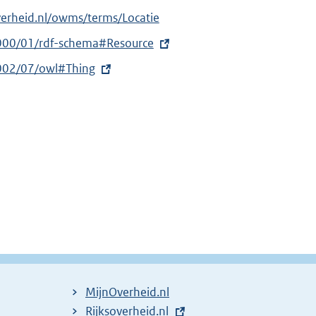
verheid.nl/owms/terms/Locatie
000/01/rdf-schema#Resource
002/07/owl#Thing
MijnOverheid.nl
E
Rijksoverheid.nl