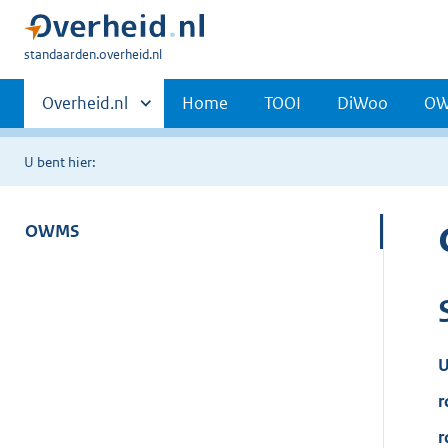
U
standaarden.overheid.nl
bent
Primaire
hier:
Andere
Overheid.nl
Home
TOOI
DiWoo
O
sites
navigatie
binnen
U bent hier:
OWMS
U
r
r