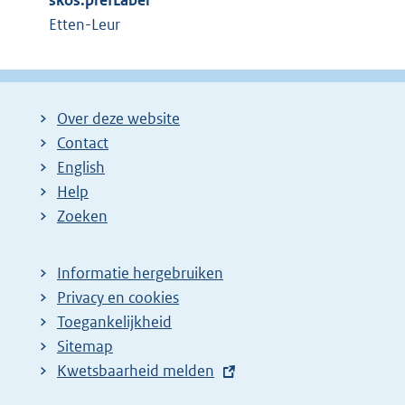
i
skos:prefLabel
n
n
Etten-Leur
e
k
l
:
i
n
Over deze website
k
Contact
:
English
Help
Zoeken
Informatie hergebruiken
Privacy en cookies
Toegankelijkheid
Sitemap
E
Kwetsbaarheid melden
x