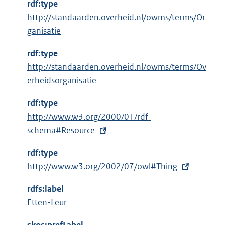
n
rdf:type
k
http://standaarden.overheid.nl/owms/terms/Or
:
ganisatie
rdf:type
http://standaarden.overheid.nl/owms/terms/Ov
erheidsorganisatie
rdf:type
E
http://www.w3.org/2000/01/rdf-
x
schema#Resource
t
rdf:type
e
E
http://www.w3.org/2002/07/owl#Thing
r
x
n
rdfs:label
t
e
Etten-Leur
e
l
r