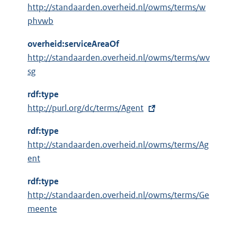
http://standaarden.overheid.nl/owms/terms/w
phvwb
overheid:serviceAreaOf
http://standaarden.overheid.nl/owms/terms/wv
sg
rdf:type
E
http://purl.org/dc/terms/Agent
x
rdf:type
t
http://standaarden.overheid.nl/owms/terms/Ag
e
ent
r
n
rdf:type
e
http://standaarden.overheid.nl/owms/terms/Ge
l
meente
i