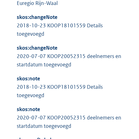
e
Euregio Rijn-Waal
e
l
r
i
skos:changeNote
n
n
2018-10-23 KOOP18101559 Details
e
k
toegevoegd
l
:
i
skos:changeNote
n
2020-07-07 KOOP20052315 deelnemers en
k
startdatum toegevoegd
:
skos:note
2018-10-23 KOOP18101559 Details
toegevoegd
skos:note
2020-07-07 KOOP20052315 deelnemers en
startdatum toegevoegd