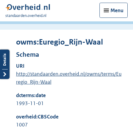
Menu
U
standaarden.overheid.nl
bent
hier:
owms:Euregio_Rijn-Waal
Schema
URI
http://standaarden.overheid.nl/owms/terms/Eu
regio_Rijn-Waal
dcterms:date
1993-11-01
overheid:CBSCode
1007