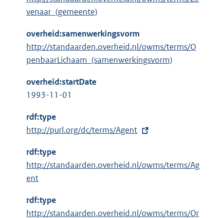
venaar_(gemeente)
overheid:samenwerkingsvorm
http://standaarden.overheid.nl/owms/terms/O
penbaarLichaam_(samenwerkingsvorm)
overheid:startDate
1993-11-01
rdf:type
E
http://purl.org/dc/terms/Agent
x
rdf:type
t
http://standaarden.overheid.nl/owms/terms/Ag
e
ent
r
n
rdf:type
e
http://standaarden.overheid.nl/owms/terms/Or