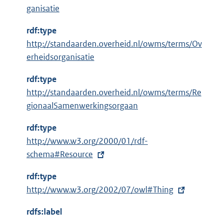
l
ganisatie
i
n
rdf:type
k
http://standaarden.overheid.nl/owms/terms/Ov
:
erheidsorganisatie
rdf:type
http://standaarden.overheid.nl/owms/terms/Re
gionaalSamenwerkingsorgaan
rdf:type
E
http://www.w3.org/2000/01/rdf-
x
schema#Resource
t
rdf:type
e
E
http://www.w3.org/2002/07/owl#Thing
r
x
n
rdfs:label
t