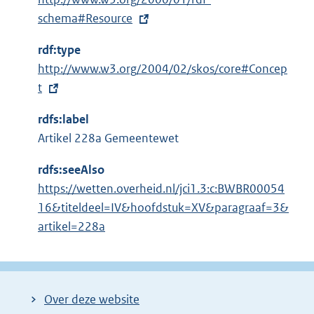
x
schema#Resource
t
rdf:type
e
E
http://www.w3.org/2004/02/skos/core#Concep
r
x
t
n
t
e
rdfs:label
e
l
Artikel 228a Gemeentewet
r
i
n
n
rdfs:seeAlso
e
k
https://wetten.overheid.nl/jci1.3:c:BWBR00054
l
:
16&titeldeel=IV&hoofdstuk=XV&paragraaf=3&
i
artikel=228a
n
k
:
Over deze website