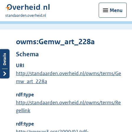
Menu
U
standaarden.overheid.nl
bent
hier:
owms:Gemw_art_228a
Schema
URI
http://standaarden.overheid.nl/owms/terms/Ge
mw_art_228a
rdf:type
http://standaarden.overheid.nl/owms/terms/Re
gellink
rdf:type
E
http://www.w3.org/2000/01/rdf-