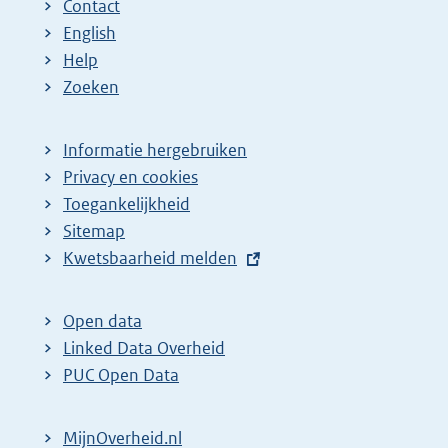
Contact
English
Help
Zoeken
Informatie hergebruiken
Privacy en cookies
Toegankelijkheid
Sitemap
E
Kwetsbaarheid melden
x
t
Open data
e
Linked Data Overheid
r
PUC Open Data
n
e
MijnOverheid.nl
l