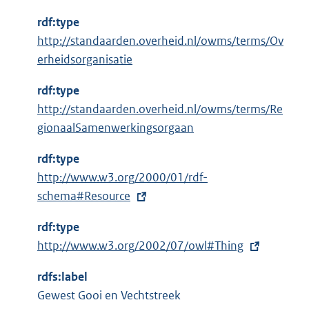
i
n
rdf:type
k
http://standaarden.overheid.nl/owms/terms/Ov
:
erheidsorganisatie
rdf:type
http://standaarden.overheid.nl/owms/terms/Re
gionaalSamenwerkingsorgaan
rdf:type
E
http://www.w3.org/2000/01/rdf-
x
schema#Resource
t
rdf:type
e
E
http://www.w3.org/2002/07/owl#Thing
r
x
n
rdfs:label
t
e
Gewest Gooi en Vechtstreek
e
l