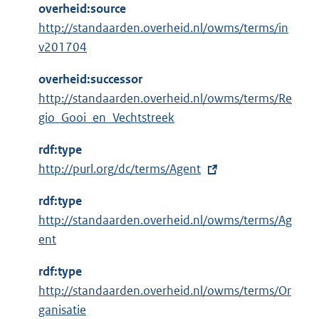
overheid:source
http://standaarden.overheid.nl/owms/terms/in
v201704
overheid:successor
http://standaarden.overheid.nl/owms/terms/Re
gio_Gooi_en_Vechtstreek
rdf:type
E
http://purl.org/dc/terms/Agent
x
rdf:type
t
http://standaarden.overheid.nl/owms/terms/Ag
e
ent
r
n
rdf:type
e
http://standaarden.overheid.nl/owms/terms/Or
l
ganisatie