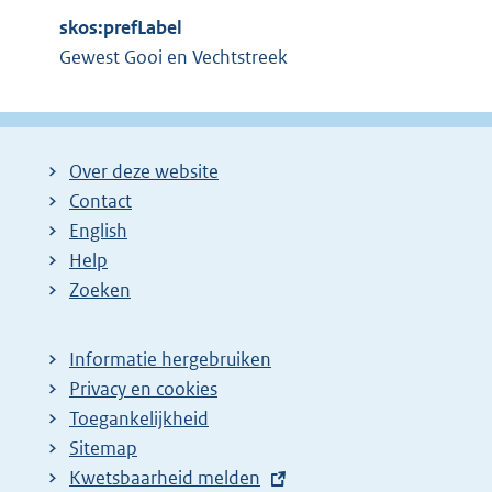
r
i
skos:prefLabel
n
n
Gewest Gooi en Vechtstreek
e
k
l
:
i
n
Over deze website
k
Contact
:
English
Help
Zoeken
Informatie hergebruiken
Privacy en cookies
Toegankelijkheid
Sitemap
E
Kwetsbaarheid melden