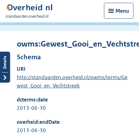
Menu
U
standaarden.overheid.nl
bent
hier:
owms:Gewest_Gooi_en_Vechtstr
Schema
URI
http://standaarden.overheid.nl/owms/terms/Ge
west_Gooi_en_Vechtstreek
dcterms:date
2013-06-30
overheid:endDate
2013-06-30