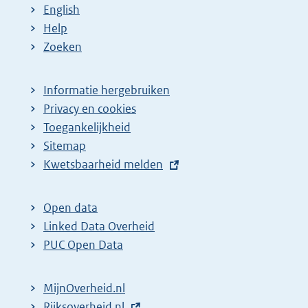
:
English
Help
Zoeken
Informatie hergebruiken
Privacy en cookies
Toegankelijkheid
Sitemap
E
Kwetsbaarheid melden
x
t
Open data
e
Linked Data Overheid
r
PUC Open Data
n
e
MijnOverheid.nl
l
E
Rijksoverheid.nl