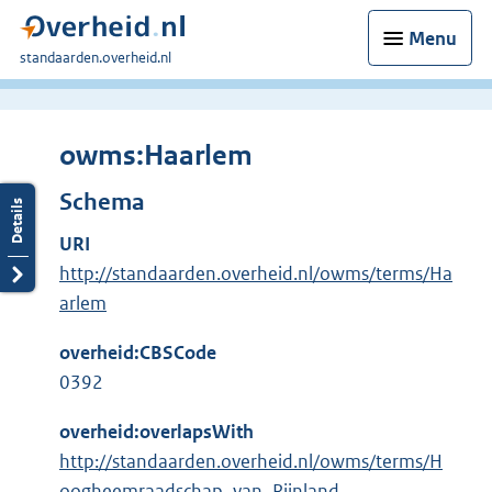
Menu
U
standaarden.overheid.nl
bent
hier:
owms:Haarlem
Schema
URI
http://standaarden.overheid.nl/owms/terms/Ha
arlem
overheid:CBSCode
0392
overheid:overlapsWith
http://standaarden.overheid.nl/owms/terms/H
oogheemraadschap_van_Rijnland