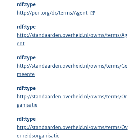
rdf:type
E
http://purl.org/dc/terms/Agent
x
rdf:type
t
http://standaarden.overheid.nl/owms/terms/Ag
e
ent
r
n
rdf:type
e
http://standaarden.overheid.nl/owms/terms/Ge
l
meente
i
n
rdf:type
k
http://standaarden.overheid.nl/owms/terms/Or
:
ganisatie
rdf:type
http://standaarden.overheid.nl/owms/terms/Ov
erheidsorganisatie