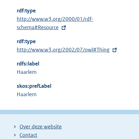
rdf:type
E
http://www.w3.org/2000/01/rdf-
x
schema#Resource
t
rdf:type
e
E
http://www.w3.org/2002/07/owl#Thing
r
x
n
rdfs:label
t
e
Haarlem
e
l
r
i
skos:prefLabel
n
n
Haarlem
e
k
l
:
i
n
Over deze website
k
Contact