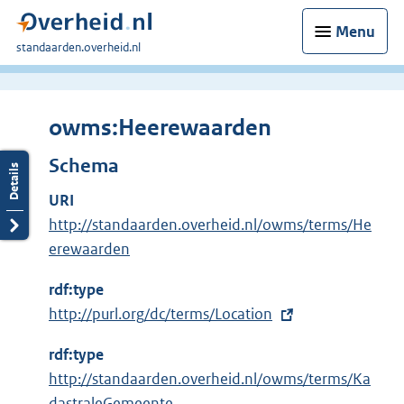
Menu
U
standaarden.overheid.nl
bent
hier:
owms:Heerewaarden
Schema
URI
http://standaarden.overheid.nl/owms/terms/He
erewaarden
rdf:type
E
http://purl.org/dc/terms/Location
x
rdf:type
t
http://standaarden.overheid.nl/owms/terms/Ka
e
dastraleGemeente