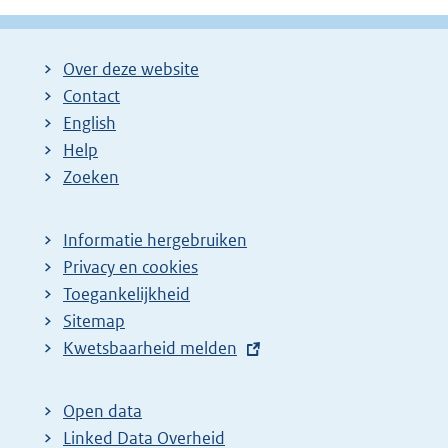
l
:
i
n
Over deze website
k
Contact
:
English
Help
Zoeken
Informatie hergebruiken
Privacy en cookies
Toegankelijkheid
Sitemap
E
Kwetsbaarheid melden
x
t
Open data
e
Linked Data Overheid