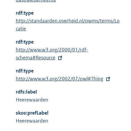
r
n
rdf:type
e
http://standaarden.overheid.nl/owms/terms/Lo
l
catie
i
n
rdf:type
k
E
http://www.w3.org/2000/01/rdf-
:
x
schema#Resource
t
rdf:type
e
E
http://www.w3.org/2002/07/owl#Thing
r
x
n
rdfs:label
t
e
Heerewaarden
e
l
r
i
skos:prefLabel
n
n
Heerewaarden
e
k