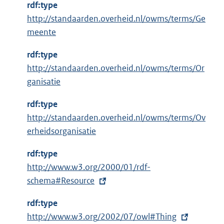
n
rdf:type
e
http://standaarden.overheid.nl/owms/terms/Ge
l
meente
i
n
rdf:type
k
http://standaarden.overheid.nl/owms/terms/Or
:
ganisatie
rdf:type
http://standaarden.overheid.nl/owms/terms/Ov
erheidsorganisatie
rdf:type
E
http://www.w3.org/2000/01/rdf-
x
schema#Resource
t
rdf:type
e
E
http://www.w3.org/2002/07/owl#Thing
r