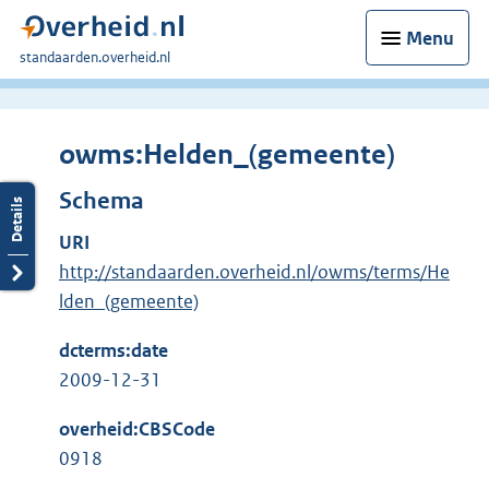
Menu
U
standaarden.overheid.nl
bent
hier:
owms:Helden_(gemeente)
Schema
URI
http://standaarden.overheid.nl/owms/terms/He
lden_(gemeente)
dcterms:date
2009-12-31
overheid:CBSCode
0918