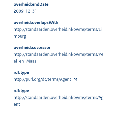
overheid:endDate
2009-12-31
overheid:overlapsWith
http://standaarden.overheid.nl/owms/terms/Li
mburg
overheid:successor
http://standaarden.overheid.nl/owms/terms/Pe
el_en_Maas
rdf:type
E
http://purl.org/dc/terms/Agent
x
rdf:type
t
http://standaarden.overheid.nl/owms/terms/Ag
e
ent
r