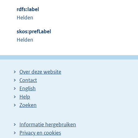
x
n
rdfs:label
t
e
Helden
e
l
r
i
skos:prefLabel
n
n
Helden
e
k
l
:
i
n
Over deze website
k
Contact
:
English
Help
Zoeken
Informatie hergebruiken
Privacy en cookies