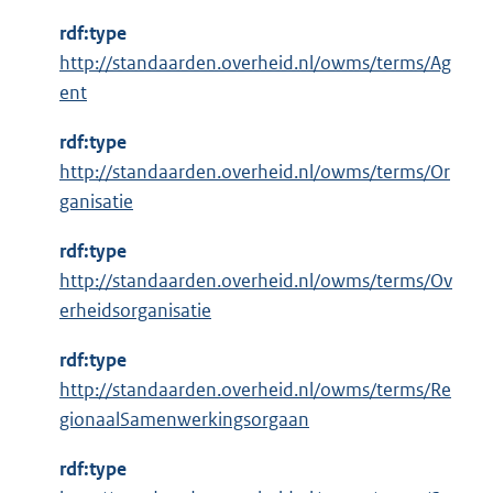
x
rdf:type
t
http://standaarden.overheid.nl/owms/terms/Ag
e
ent
r
n
rdf:type
e
http://standaarden.overheid.nl/owms/terms/Or
l
ganisatie
i
n
rdf:type
k
http://standaarden.overheid.nl/owms/terms/Ov
:
erheidsorganisatie
rdf:type
http://standaarden.overheid.nl/owms/terms/Re
gionaalSamenwerkingsorgaan
rdf:type