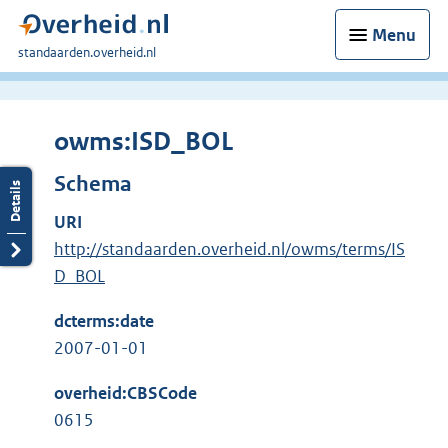
Menu
U
standaarden.overheid.nl
bent
hier:
owms:ISD_BOL
Schema
URI
http://standaarden.overheid.nl/owms/terms/IS
D_BOL
dcterms:date
2007-01-01
overheid:CBSCode
0615