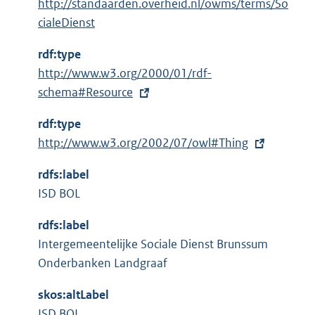
http://standaarden.overheid.nl/owms/terms/So
cialeDienst
rdf:type
E
http://www.w3.org/2000/01/rdf-
x
schema#Resource
t
rdf:type
e
E
http://www.w3.org/2002/07/owl#Thing
r
x
n
rdfs:label
t
e
ISD BOL
e
l
r
i
rdfs:label
n
n
Intergemeentelijke Sociale Dienst Brunssum
e
k
Onderbanken Landgraaf
l
:
i
skos:altLabel
n
ISD BOL