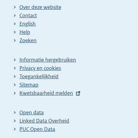
Over deze website
Contact
English
Help
Zoeken
Informatie hergebruiken
Privacy en cookies
Toegankelijkheid
Sitemap
E
Kwetsbaarheid melden
x
t
Open data
e
Linked Data Overheid
r
PUC Open Data
n