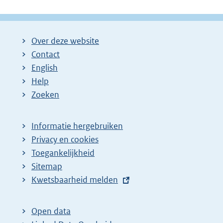
Over deze website
Contact
English
Help
Zoeken
Informatie hergebruiken
Privacy en cookies
Toegankelijkheid
Sitemap
E
Kwetsbaarheid melden
x
t
Open data
e