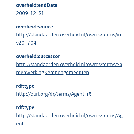
overheid:endDate
2009-12-31
overheid:source
http://standaarden.overheid.nl/owms/terms/in
v201704
overheid:successor
http://standaarden.overheid.nl/owms/terms/Sa
menwerkingKempengemeenten
rdf:type
E
http://purl.org/dc/terms/Agent
x
rdf:type
t
http://standaarden.overheid.nl/owms/terms/Ag
e
ent
r