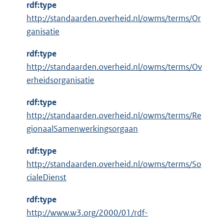
n
rdf:type
e
http://standaarden.overheid.nl/owms/terms/Or
l
ganisatie
i
n
rdf:type
k
http://standaarden.overheid.nl/owms/terms/Ov
:
erheidsorganisatie
rdf:type
http://standaarden.overheid.nl/owms/terms/Re
gionaalSamenwerkingsorgaan
rdf:type
http://standaarden.overheid.nl/owms/terms/So
cialeDienst
rdf:type
E
http://www.w3.org/2000/01/rdf-