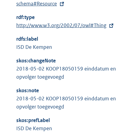
x
schema#Resource
t
rdf:type
e
E
http://www.w3.org/2002/07/owl#Thing
r
x
n
rdfs:label
t
e
ISD De Kempen
e
l
r
i
skos:changeNote
n
n
2018-05-02 KOOP18050159 einddatum en
e
k
opvolger toegevoegd
l
:
i
skos:note
n
2018-05-02 KOOP18050159 einddatum en
k
opvolger toegevoegd
:
skos:prefLabel
ISD De Kempen