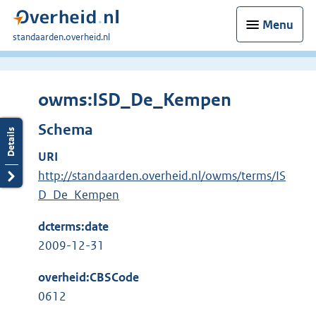
Menu
U
standaarden.overheid.nl
bent
hier:
owms:ISD_De_Kempen
Schema
URI
http://standaarden.overheid.nl/owms/terms/IS
D_De_Kempen
dcterms:date
2009-12-31
overheid:CBSCode
0612