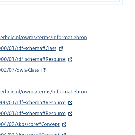
verheid.nl/owms/terms/Informatiebron
000/01/rdf-schema#Class
000/01/rdf-schema#Resource
002/07/owl#Class
verheid.nl/owms/terms/Informatiebron
000/01/rdf-schema#Resource
000/01/rdf-schema#Resource
004/02/skos/core#Concept