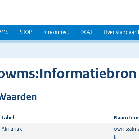
WMS
STOP
Juriconnect
DCAT
Over standaar
owms:Informatiebron
Waarden
Label
Naam ter
Almanak
owms:alm
k