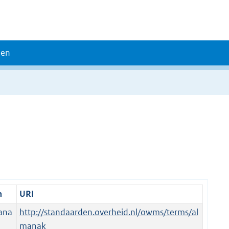
den
m
URI
ana
http://standaarden.overheid.nl/owms/terms/al
manak