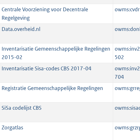
Centrale Voorziening voor Decentrale
owms:cvdr
Regelgeving
Data.overheid.nl
owms:don
Inventarisatie Gemeenschappelijke Regelingen
owms:inv
2015-02
502
Inventarisatie Sisa-codes CBS 2017-04
owms:inv
704
Registratie Gemeenschappelijke Regelingen
owms:grre
SiSa codelijst CBS
owms:sisa
Zorgatlas
owms:grzrg