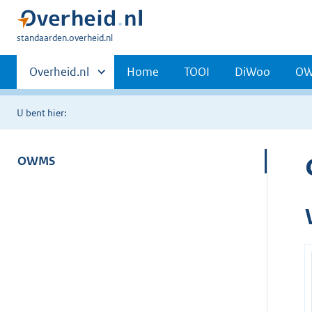
U
standaarden.overheid.nl
bent
Primaire
hier:
Andere
Overheid.nl
Home
TOOI
DiWoo
O
sites
navigatie
binnen
U bent hier:
OWMS