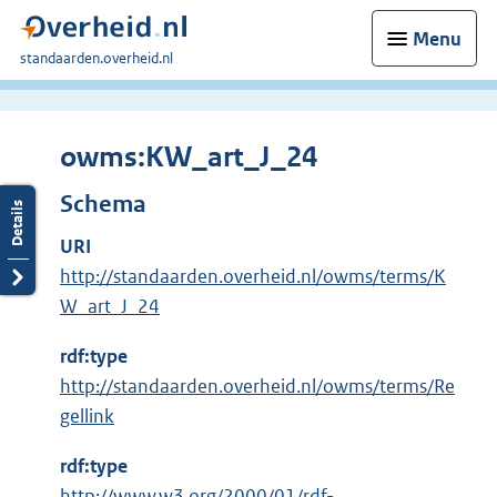
Menu
U
standaarden.overheid.nl
bent
hier:
owms:KW_art_J_24
Schema
URI
http://standaarden.overheid.nl/owms/terms/K
W_art_J_24
rdf:type
http://standaarden.overheid.nl/owms/terms/Re
gellink
rdf:type
E
http://www.w3.org/2000/01/rdf-