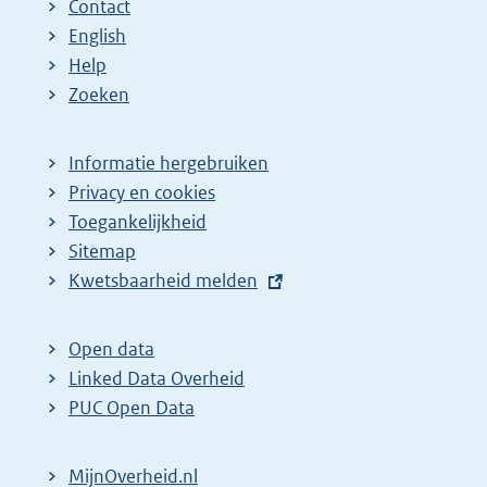
Contact
English
Help
Zoeken
Informatie hergebruiken
Privacy en cookies
Toegankelijkheid
Sitemap
E
Kwetsbaarheid melden
x
t
Open data
e
Linked Data Overheid
r
PUC Open Data
n
e
MijnOverheid.nl
l