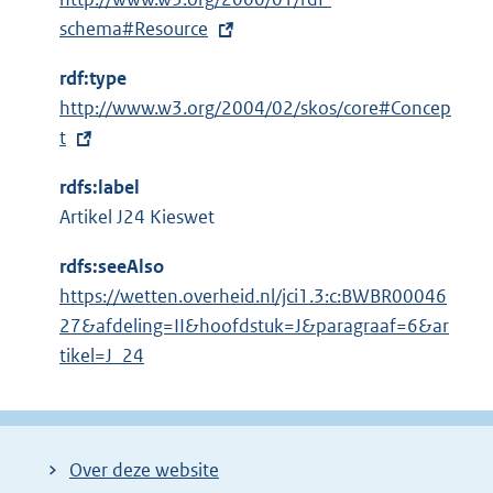
x
schema#Resource
t
rdf:type
e
E
http://www.w3.org/2004/02/skos/core#Concep
r
x
t
n
t
e
rdfs:label
e
l
Artikel J24 Kieswet
r
i
n
n
rdfs:seeAlso
e
k
https://wetten.overheid.nl/jci1.3:c:BWBR00046
l
:
27&afdeling=II&hoofdstuk=J&paragraaf=6&ar
i
tikel=J_24
n
k
:
Over deze website