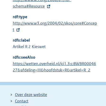
x
schema#Resource
t
rdf:type
e
E
http://www.w3.org/2004/02/skos/core#Concep
r
x
t
n
t
e
rdfs:label
e
l
Artikel R 2 Kieswet
r
i
n
n
rdfs:seeAlso
e
k
https://wetten.overheid.nl/jci1.3:c:BWBR00046
l
:
27&afdeling=III&hoofdstuk=R&artikel=R_2
i
n
k
:
Over deze website
Contact