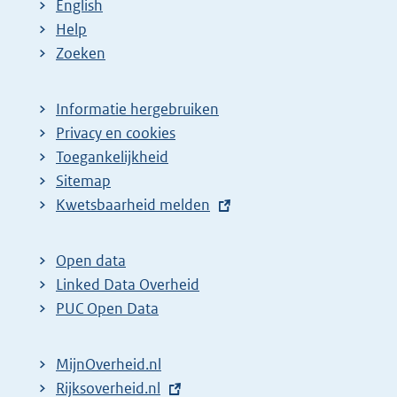
English
Help
Zoeken
Informatie hergebruiken
Privacy en cookies
Toegankelijkheid
Sitemap
E
Kwetsbaarheid melden
x
t
Open data
e
Linked Data Overheid
r
PUC Open Data
n
e
MijnOverheid.nl
l
E
Rijksoverheid.nl
i