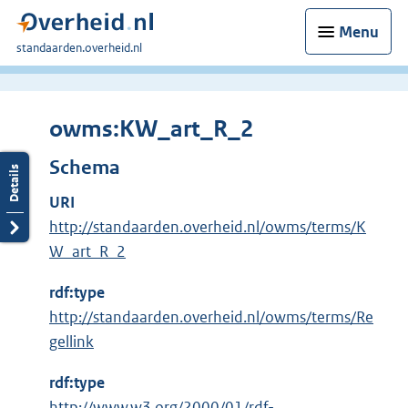
Menu
U
standaarden.overheid.nl
bent
hier:
owms:KW_art_R_2
Schema
URI
http://standaarden.overheid.nl/owms/terms/K
W_art_R_2
rdf:type
http://standaarden.overheid.nl/owms/terms/Re
gellink
rdf:type
E
http://www.w3.org/2000/01/rdf-