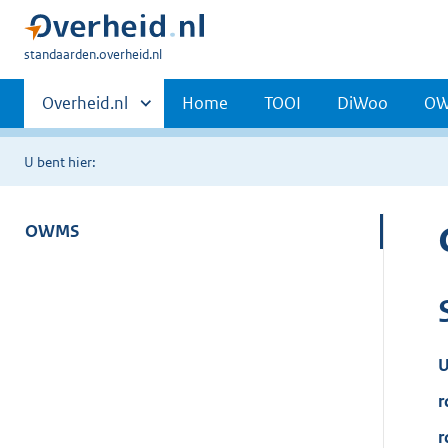
U
standaarden.overheid.nl
bent
Primaire
hier:
Andere
Overheid.nl
Home
TOOI
DiWoo
O
sites
navigatie
binnen
U bent hier:
OWMS
U
r
r