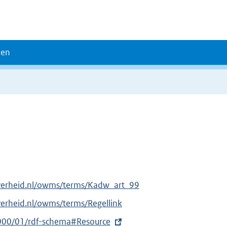
den
overheid.nl/owms/terms/Kadw_art_99
verheid.nl/owms/terms/Regellink
000/01/rdf-schema#Resource