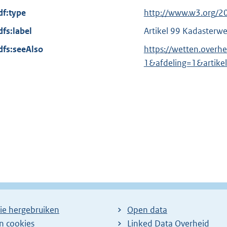
x
df:type
E
http://www.w3.org/2
t
x
dfs:label
Artikel 99 Kadasterwe
e
t
dfs:seeAlso
r
https://wetten.overh
e
n
1&afdeling=1&artike
r
e
n
l
e
i
l
n
i
k
n
:
k
:
ie hergebruiken
Open data
en cookies
Linked Data Overheid