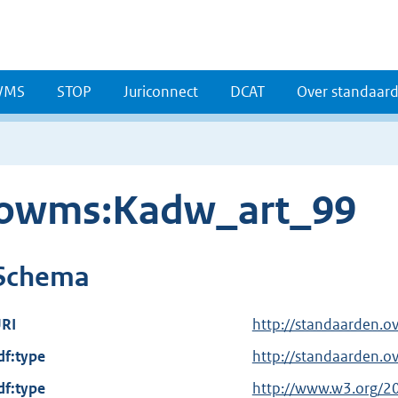
WMS
STOP
Juriconnect
DCAT
Over standaar
owms:Kadw_art_99
Schema
RI
http://standaarden.
df:type
http://standaarden.o
df:type
E
http://www.w3.org/2