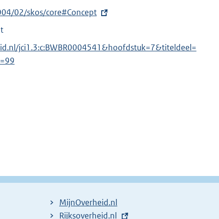
004/02/skos/core#Concept
t
eid.nl/jci1.3:c:BWBR0004541&hoofdstuk=7&titeldeel=
l=99
MijnOverheid.nl
E
Rijksoverheid.nl