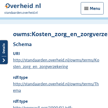
Menu
U
standaarden.overheid.nl
bent
hier:
owms:Kosten_zorg_en_zorgverze
Schema
URI
http://standaarden.overheid.nl/owms/terms/Ko
sten_zorg_en_zorgverzekering
rdf:type
http://standaarden.overheid.nl/owms/terms/Th
ema
rdf:type
E
http://www.w3.org/2000/01/rdf-