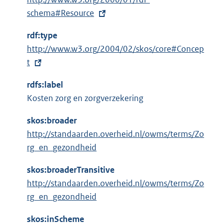
x
schema#Resource
t
rdf:type
e
E
http://www.w3.org/2004/02/skos/core#Concep
r
x
t
n
t
e
rdfs:label
e
l
Kosten zorg en zorgverzekering
r
i
n
n
skos:broader
e
k
http://standaarden.overheid.nl/owms/terms/Zo
l
:
rg_en_gezondheid
i
n
skos:broaderTransitive
k
http://standaarden.overheid.nl/owms/terms/Zo
:
rg_en_gezondheid
skos:inScheme