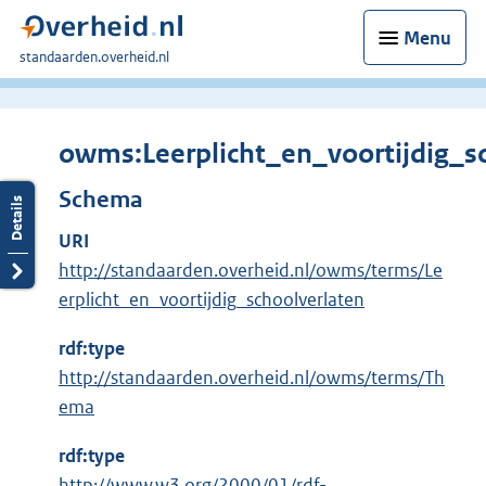
Menu
U
standaarden.overheid.nl
bent
hier:
owms:Leerplicht_en_voortijdig_s
Schema
URI
http://standaarden.overheid.nl/owms/terms/Le
erplicht_en_voortijdig_schoolverlaten
rdf:type
http://standaarden.overheid.nl/owms/terms/Th
ema
rdf:type
E
http://www.w3.org/2000/01/rdf-