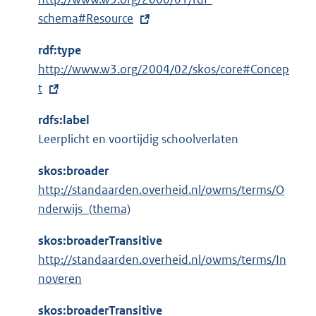
x
schema#Resource
t
rdf:type
e
E
http://www.w3.org/2004/02/skos/core#Concep
r
x
t
n
t
e
rdfs:label
e
l
Leerplicht en voortijdig schoolverlaten
r
i
n
n
skos:broader
e
k
http://standaarden.overheid.nl/owms/terms/O
l
:
nderwijs_(thema)
i
n
skos:broaderTransitive
k
http://standaarden.overheid.nl/owms/terms/In
:
noveren
skos:broaderTransitive