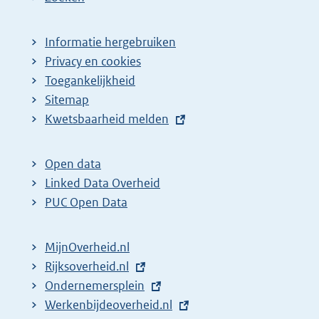
Informatie hergebruiken
Privacy en cookies
Toegankelijkheid
Sitemap
E
Kwetsbaarheid melden
x
t
Open data
e
Linked Data Overheid
r
PUC Open Data
n
e
MijnOverheid.nl
l
E
Rijksoverheid.nl
i
x
E
Ondernemersplein
n
t
x
E
Werkenbijdeoverheid.nl
k