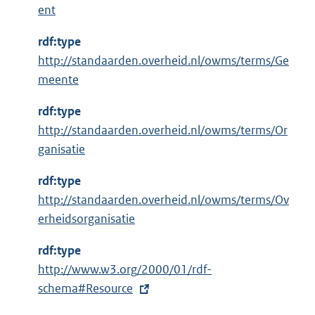
ent
r
n
rdf:type
e
http://standaarden.overheid.nl/owms/terms/Ge
l
meente
i
n
rdf:type
k
http://standaarden.overheid.nl/owms/terms/Or
:
ganisatie
rdf:type
http://standaarden.overheid.nl/owms/terms/Ov
erheidsorganisatie
rdf:type
E
http://www.w3.org/2000/01/rdf-
x
schema#Resource
t