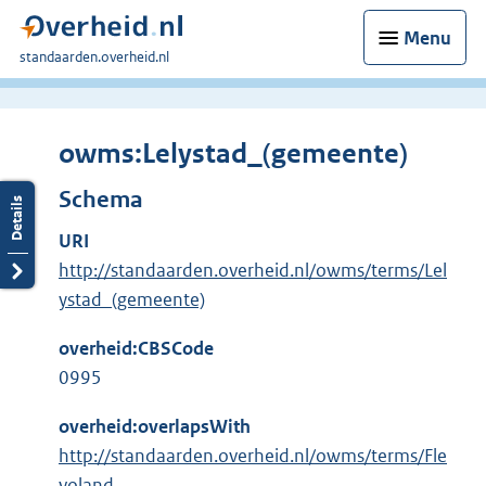
Menu
U
standaarden.overheid.nl
bent
hier:
owms:Lelystad_(gemeente)
Schema
URI
http://standaarden.overheid.nl/owms/terms/Lel
ystad_(gemeente)
overheid:CBSCode
0995
overheid:overlapsWith
http://standaarden.overheid.nl/owms/terms/Fle
voland