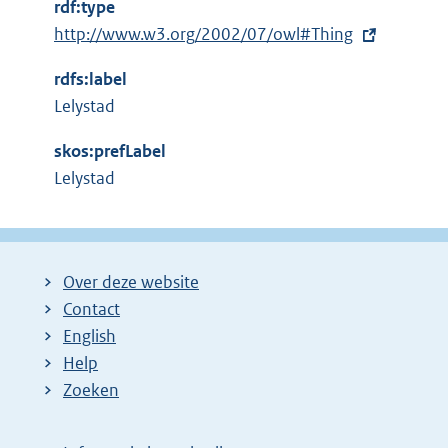
rdf:type
e
E
http://www.w3.org/2002/07/owl#Thing
r
x
n
rdfs:label
t
e
Lelystad
e
l
r
i
skos:prefLabel
n
n
Lelystad
e
k
l
:
i
n
Over deze website
k
Contact
:
English
Help
Zoeken