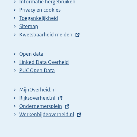
Informatie hergebruiken
Privacy en cookies
Toegankelijkheid
Sitemap
E
Kwetsbaarheid melden
x
t
Open data
e
Linked Data Overheid
r
PUC Open Data
n
e
MijnOverheid.nl
l
E
Rijksoverheid.nl
i
x
E
Ondernemersplein
n
t
x
E
Werkenbijdeoverheid.nl
k
e
t
x
:
r
e
t