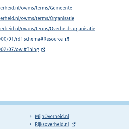
overheid.nl/owms/terms/Gemeente
verheid.nl/owms/terms/Organisatie
verheid.nl/owms/terms/Overheidsorganisatie
000/01/rdf-schema#Resource
002/07/owl#Thing
MijnOverheid.nl
E
Rijksoverheid.nl