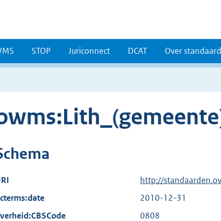
WMS
STOP
Juriconnect
DCAT
Over standaar
owms:Lith_(gemeente
Schema
RI
http://standaarden.o
cterms:date
2010-12-31
verheid:CBSCode
0808