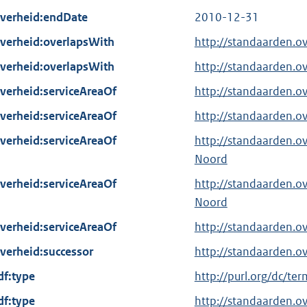
verheid:endDate
2010-12-31
verheid:overlapsWith
http://standaarden.
verheid:overlapsWith
http://standaarden.
verheid:serviceAreaOf
http://standaarden.o
verheid:serviceAreaOf
http://standaarden.
verheid:serviceAreaOf
http://standaarden.o
Noord
verheid:serviceAreaOf
http://standaarden.o
Noord
verheid:serviceAreaOf
http://standaarden.
verheid:successor
http://standaarden.o
df:type
E
http://purl.org/dc/te
x
df:type
http://standaarden.o