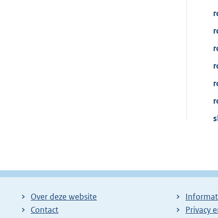
r
r
r
r
r
r
s
Over deze website
Informat
Contact
Privacy 