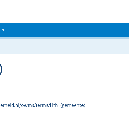
den
)
verheid.nl/owms/terms/Lith_(gemeente)