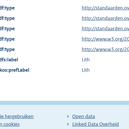
t
df:type
http://standaarden.
e
df:type
r
http://standaarden.o
n
df:type
http://standaarden.o
e
df:type
E
http://www.w3.org/2
l
x
df:type
i
E
http://www.w3.org/2
t
n
x
dfs:label
Lith
e
k
t
kos:prefLabel
r
Lith
:
e
n
r
e
n
l
e
i
l
n
i
ie hergebruiken
Open data
k
n
en cookies
Linked Data Overheid
:
k