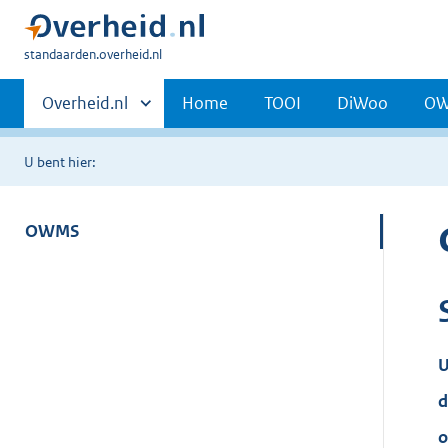
U
standaarden.overheid.nl
bent
Primaire
hier:
Andere
Overheid.nl
Home
TOOI
DiWoo
O
sites
navigatie
binnen
U bent hier:
OWMS
U
d
o