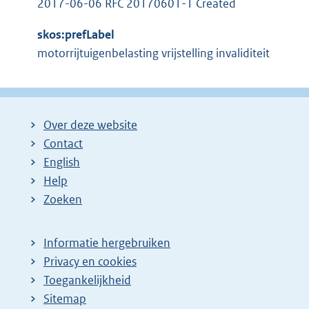
2017-06-06 RFC 20170601-1 Created
skos:prefLabel
motorrijtuigenbelasting vrijstelling invaliditeit
Over deze website
Contact
English
Help
Zoeken
Informatie hergebruiken
Privacy en cookies
Toegankelijkheid
Sitemap