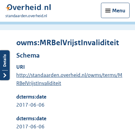
Menu
U
standaarden.overheid.nl
bent
hier:
owms:MRBelVrijstInvaliditeit
Schema
URI
http://standaarden.overheid.nl/owms/terms/M
RBelVrijstInvaliditeit
dcterms:date
2017-06-06
dcterms:date
2017-06-06