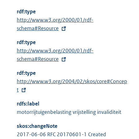
rdf:type
E
http://www.w3.org/2000/01/rdf-
x
schema#Resource
t
rdf:type
e
E
http://www.w3.org/2000/01/rdf-
r
x
schema#Resource
n
t
e
rdf:type
e
l
E
http://www.w3.org/2004/02/skos/core#Concep
r
i
x
t
n
n
t
e
k
rdfs:label
e
l
:
motorrijtuigenbelasting vrijstelling invaliditeit
r
i
n
n
skos:changeNote
e
k
2017-06-06 RFC 20170601-1 Created