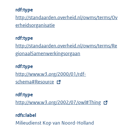
rdf:type
http://standaarden.overheid.nl/owms/terms/Ov
erheidsorganisatie
rdf:type
http://standaarden.overheid.nl/owms/terms/Re
gionaalSamenwerkingsorgaan
rdf:type
E
http://www.w3.org/2000/01/rdf-
x
schema#Resource
t
rdf:type
e
E
http://www.w3.org/2002/07/owl#Thing
r
x
n
rdfs:label
t
e
Milieudienst Kop van Noord-Holland
e