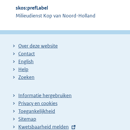
l
r
i
skos:prefLabel
n
n
Milieudienst Kop van Noord-Holland
e
k
l
:
i
n
Over deze website
k
Contact
:
English
Help
Zoeken
Informatie hergebruiken
Privacy en cookies
Toegankelijkheid
Sitemap
E
Kwetsbaarheid melden