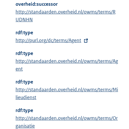
overheid:successor
http://standaarden.overheid.nl/owms/terms/R
UDNHN
rdf:type
E
http://purl.org/dc/terms/Agent
x
rdf:type
t
http://standaarden.overheid.nl/owms/terms/Ag
e
ent
r
n
rdf:type
e
http://standaarden.overheid.nl/owms/terms/Mi
l
lieudienst
i
n
rdf:type
k
http://standaarden.overheid.nl/owms/terms/Or
:
ganisatie