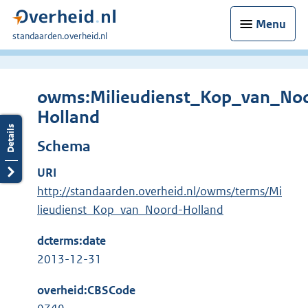
Menu
U
standaarden.overheid.nl
bent
hier:
owms:Milieudienst_Kop_van_No
Holland
Schema
URI
http://standaarden.overheid.nl/owms/terms/Mi
lieudienst_Kop_van_Noord-Holland
dcterms:date
2013-12-31
overheid:CBSCode