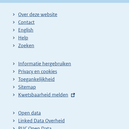
Over deze website
Contact
English
Help
Zoeken
Informatie hergebruiken
Privacy en cookies
Toegankelijkheid
Sitemap
E
Kwetsbaarheid melden
x
t
Open data
e
Linked Data Overheid
r
PUC Open Data