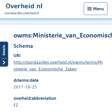
Menu
U
standaarden.overheid.nl
bent
hier:
owms:Ministerie_van_Economisc
Schema
URI
http://standaarden.overheid.nl/owms/terms/Mi
nisterie_van_Economische_Zaken
dcterms:date
2017-10-25
overheid:abbreviation
EZ