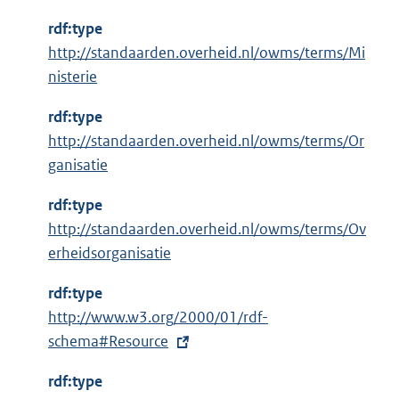
n
rdf:type
e
http://standaarden.overheid.nl/owms/terms/Mi
l
nisterie
i
n
rdf:type
k
http://standaarden.overheid.nl/owms/terms/Or
:
ganisatie
rdf:type
http://standaarden.overheid.nl/owms/terms/Ov
erheidsorganisatie
rdf:type
E
http://www.w3.org/2000/01/rdf-
x
schema#Resource
t
rdf:type
e