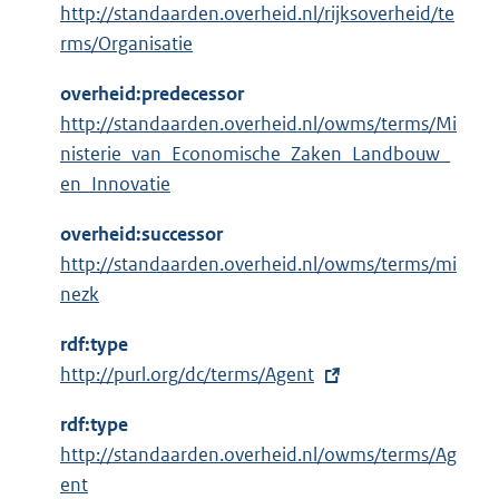
http://standaarden.overheid.nl/rijksoverheid/te
rms/Organisatie
overheid:predecessor
http://standaarden.overheid.nl/owms/terms/Mi
nisterie_van_Economische_Zaken_Landbouw_
en_Innovatie
overheid:successor
http://standaarden.overheid.nl/owms/terms/mi
nezk
rdf:type
E
http://purl.org/dc/terms/Agent
x
rdf:type
t
http://standaarden.overheid.nl/owms/terms/Ag
e
ent
r