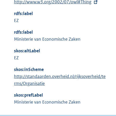
E
http://www.w3.org/2002/07/owl#Thing
r
x
n
rdfs:label
t
e
EZ
e
l
r
i
rdfs:label
n
n
Ministerie van Economische Zaken
e
k
l
skos:altLabel
:
i
EZ
n
skos:inScheme
k
http://standaarden.overheid.nl/rijksoverheid/te
:
rms/Organisatie
skos:prefLabel
Ministerie van Economische Zaken