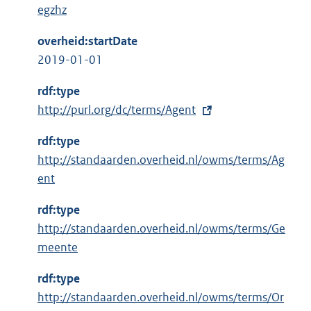
egzhz
overheid:startDate
2019-01-01
rdf:type
E
http://purl.org/dc/terms/Agent
x
rdf:type
t
http://standaarden.overheid.nl/owms/terms/Ag
e
ent
r
n
rdf:type
e
http://standaarden.overheid.nl/owms/terms/Ge
l
meente
i
n
rdf:type
k
http://standaarden.overheid.nl/owms/terms/Or