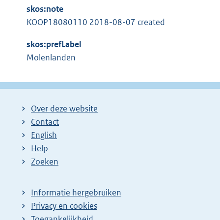
k
l
skos:note
:
i
KOOP18080110 2018-08-07 created
n
skos:prefLabel
k
Molenlanden
:
Over deze website
Contact
English
Help
Zoeken
Informatie hergebruiken
Privacy en cookies
Toegankelijkheid