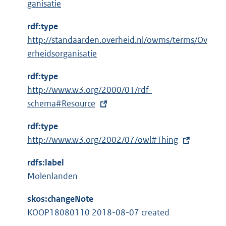
:
ganisatie
rdf:type
http://standaarden.overheid.nl/owms/terms/Ov
erheidsorganisatie
rdf:type
E
http://www.w3.org/2000/01/rdf-
x
schema#Resource
t
rdf:type
e
E
http://www.w3.org/2002/07/owl#Thing
r
x
n
rdfs:label
t
e
Molenlanden
e
l
r
i
skos:changeNote
n
n
KOOP18080110 2018-08-07 created
e