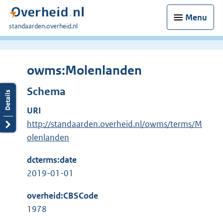
Menu
U
standaarden.overheid.nl
bent
hier:
owms:Molenlanden
Schema
URI
http://standaarden.overheid.nl/owms/terms/M
olenlanden
dcterms:date
2019-01-01
overheid:CBSCode
1978