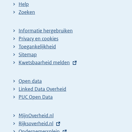
Help
Zoeken
Informatie hergebruiken
Privacy en cookies
Toegankelijkheid
Sitemap
E
Kwetsbaarheid melden
x
t
Open data
e
Linked Data Overheid
r
PUC Open Data
n
e
MijnOverheid.nl
l
E
Rijksoverheid.nl
i
x
E
Ondernemersplein