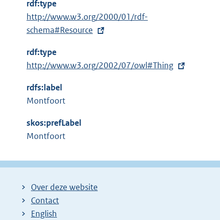
rdf:type
E
http://www.w3.org/2000/01/rdf-
x
schema#Resource
t
rdf:type
e
E
http://www.w3.org/2002/07/owl#Thing
r
x
n
rdfs:label
t
e
Montfoort
e
l
r
i
skos:prefLabel
n
n
Montfoort
e
k
l
:
i
n
Over deze website
k
Contact
:
English