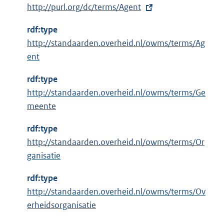
E
http://purl.org/dc/terms/Agent
x
rdf:type
t
http://standaarden.overheid.nl/owms/terms/Ag
e
ent
r
n
rdf:type
e
http://standaarden.overheid.nl/owms/terms/Ge
l
meente
i
n
rdf:type
k
http://standaarden.overheid.nl/owms/terms/Or
:
ganisatie
rdf:type
http://standaarden.overheid.nl/owms/terms/Ov
erheidsorganisatie