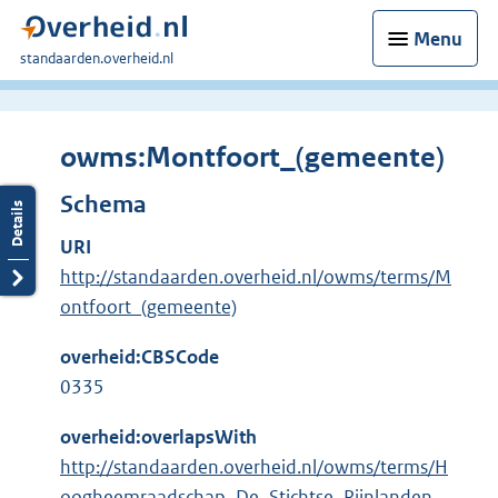
Menu
U
standaarden.overheid.nl
bent
hier:
owms:Montfoort_(gemeente)
Schema
URI
http://standaarden.overheid.nl/owms/terms/M
ontfoort_(gemeente)
overheid:CBSCode
0335
overheid:overlapsWith
http://standaarden.overheid.nl/owms/terms/H
oogheemraadschap_De_Stichtse_Rijnlanden