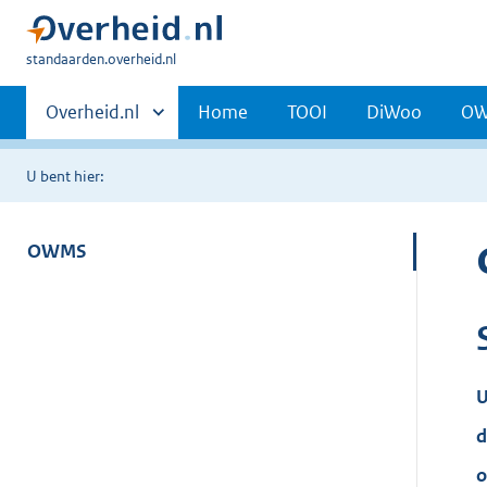
U
standaarden.overheid.nl
bent
Primaire
hier:
Andere
Overheid.nl
Home
TOOI
DiWoo
O
sites
navigatie
binnen
U bent hier:
OWMS
U
d
o