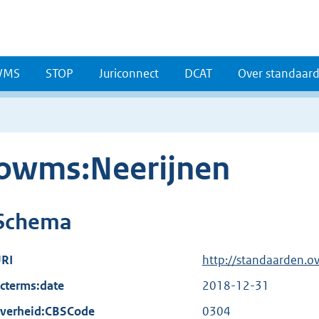
WMS
STOP
Juriconnect
DCAT
Over standaar
owms:Neerijnen
Schema
RI
http://standaarden.o
cterms:date
2018-12-31
verheid:CBSCode
0304