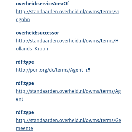
overheid:serviceAreaOf
http://standaarden.overheid.nl/owms/terms/vr
egnhn
overheid:successor
http://standaarden.overheid.nl/owms/terms/H
ollands_Kroon
rdf:type
E
http://purl.org/dc/terms/Agent
x
rdf:type
t
http://standaarden.overheid.nl/owms/terms/Ag
e
ent
r
n
rdf:type
e
http://standaarden.overheid.nl/owms/terms/Ge
l
meente