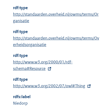
i
n
rdf:type
k
http://standaarden.overheid.nl/owms/terms/Or
:
ganisatie
rdf:type
http://standaarden.overheid.nl/owms/terms/Ov
erheidsorganisatie
rdf:type
E
http://www.w3.org/2000/01/rdf-
x
schema#Resource
t
rdf:type
e
E
http://www.w3.org/2002/07/owl#Thing
r
x
n
rdfs:label
t
e
Niedorp
e
l