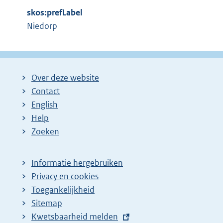
r
i
skos:prefLabel
n
n
Niedorp
e
k
l
:
i
n
Over deze website
k
Contact
:
English
Help
Zoeken
Informatie hergebruiken
Privacy en cookies
Toegankelijkheid
Sitemap
E
Kwetsbaarheid melden