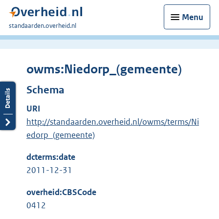
Menu
U
standaarden.overheid.nl
bent
hier:
owms:Niedorp_(gemeente)
Schema
URI
http://standaarden.overheid.nl/owms/terms/Ni
edorp_(gemeente)
dcterms:date
2011-12-31
overheid:CBSCode
0412