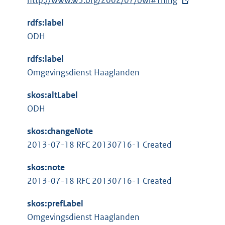
E
http://www.w3.org/2002/07/owl#Thing
r
x
n
rdfs:label
t
e
ODH
e
l
r
i
rdfs:label
n
n
Omgevingsdienst Haaglanden
e
k
l
skos:altLabel
:
i
ODH
n
skos:changeNote
k
2013-07-18 RFC 20130716-1 Created
:
skos:note
2013-07-18 RFC 20130716-1 Created
skos:prefLabel
Omgevingsdienst Haaglanden