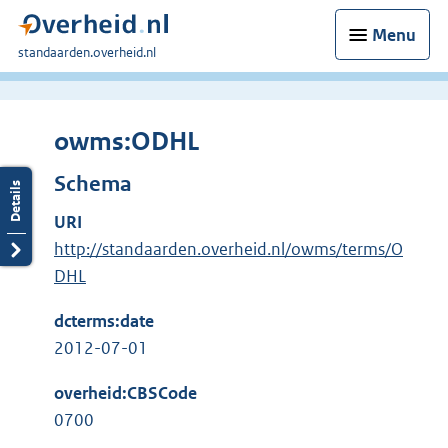
Menu
U
standaarden.overheid.nl
bent
hier:
owms:ODHL
Schema
URI
http://standaarden.overheid.nl/owms/terms/O
DHL
dcterms:date
2012-07-01
overheid:CBSCode
0700