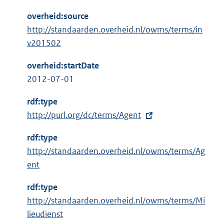
overheid:source
http://standaarden.overheid.nl/owms/terms/in
v201502
overheid:startDate
2012-07-01
rdf:type
E
http://purl.org/dc/terms/Agent
x
rdf:type
t
http://standaarden.overheid.nl/owms/terms/Ag
e
ent
r
n
rdf:type
e
http://standaarden.overheid.nl/owms/terms/Mi
l
lieudienst
i