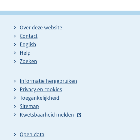
Over deze website
Contact
English
Help
Zoeken
Informatie hergebruiken
Privacy en cookies
Toegankelijkheid
Sitemap
E
Kwetsbaarheid melden
x
t
Open data
e