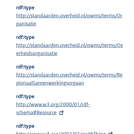
n
rdf:type
k
http://standaarden.overheid.nl/owms/terms/Or
:
ganisatie
rdf:type
http://standaarden.overheid.nl/owms/terms/Ov
erheidsorganisatie
rdf:type
http://standaarden.overheid.nl/owms/terms/Re
gionaalSamenwerkingsorgaan
rdf:type
E
http://www.w3.org/2000/01/rdf-
x
schema#Resource
t
rdf:type
e