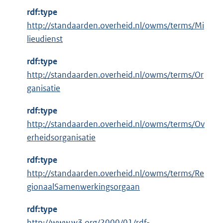
n
rdf:type
e
http://standaarden.overheid.nl/owms/terms/Mi
l
lieudienst
i
n
rdf:type
k
http://standaarden.overheid.nl/owms/terms/Or
:
ganisatie
rdf:type
http://standaarden.overheid.nl/owms/terms/Ov
erheidsorganisatie
rdf:type
http://standaarden.overheid.nl/owms/terms/Re
gionaalSamenwerkingsorgaan
rdf:type
E
http://www.w3.org/2000/01/rdf-