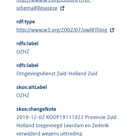
x
schema#Resource
t
rdf:type
e
E
http://www.w3.org/2002/07/owl#Thing
r
x
n
rdfs:label
t
e
OZHZ
e
l
r
i
rdfs:label
n
n
Omgevingsdienst Zuid-Holland Zuid
e
k
l
skos:altLabel
:
i
OZHZ
n
skos:changeNote
k
2019-12-02 KOOP19111922 Provincie Zuid
:
Holland toegevoegd Leerdam en Zederik
verwijderd wegens uittreding