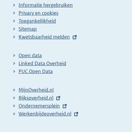
Informatie hergebruiken
Privacy en cookies
Toegankelijkheid
Sitemap
E
Kwetsbaarheid melden
x
t
Open data
e
Linked Data Overheid
r
PUC Open Data
n
e
MijnOverheid.nl
l
E
Rijksoverheid.nl
i
x
E
Ondernemersplein
n
t
x
E
Werkenbijdeoverheid.nl
k
e
t
x
:
r
e
t