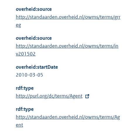
overheid:source
http://standaarden.overheid.nl/owms/terms/grr
eg
overheid:source
http://standaarden.overheid.nl/owms/terms/in
v201502
overheid:startDate
2010-03-05
rdf:type
E
http://purl.org/dc/terms/Agent
x
rdf:type
t
http://standaarden.overheid.nl/owms/terms/Ag
e
ent
r