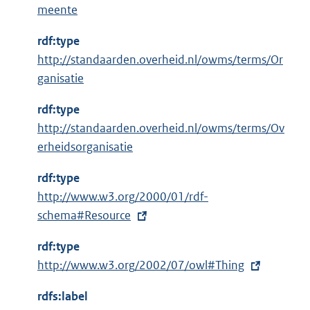
l
meente
i
n
rdf:type
k
http://standaarden.overheid.nl/owms/terms/Or
:
ganisatie
rdf:type
http://standaarden.overheid.nl/owms/terms/Ov
erheidsorganisatie
rdf:type
E
http://www.w3.org/2000/01/rdf-
x
schema#Resource
t
rdf:type
e
E
http://www.w3.org/2002/07/owl#Thing
r
x
n
rdfs:label
t
e