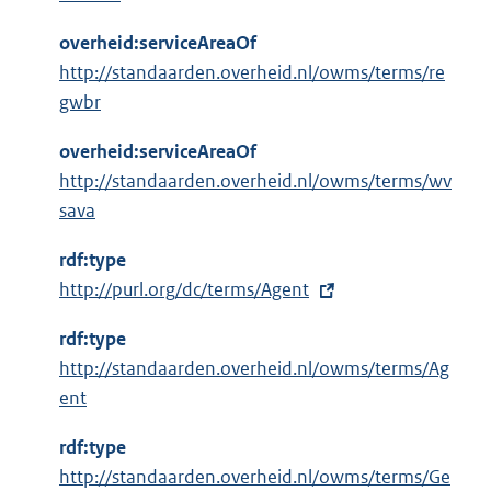
overheid:serviceAreaOf
http://standaarden.overheid.nl/owms/terms/re
gwbr
overheid:serviceAreaOf
http://standaarden.overheid.nl/owms/terms/wv
sava
rdf:type
E
http://purl.org/dc/terms/Agent
x
rdf:type
t
http://standaarden.overheid.nl/owms/terms/Ag
e
ent
r
n
rdf:type
e
http://standaarden.overheid.nl/owms/terms/Ge