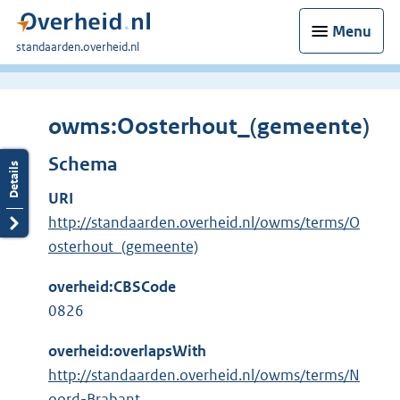
Menu
U
standaarden.overheid.nl
bent
hier:
owms:Oosterhout_(gemeente)
Schema
URI
http://standaarden.overheid.nl/owms/terms/O
osterhout_(gemeente)
overheid:CBSCode
0826
overheid:overlapsWith
http://standaarden.overheid.nl/owms/terms/N
oord-Brabant