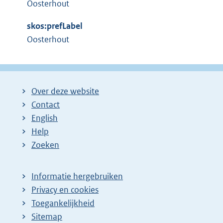
Oosterhout
e
l
r
i
skos:prefLabel
n
n
Oosterhout
e
k
l
:
i
n
Over deze website
k
Contact
:
English
Help
Zoeken
Informatie hergebruiken
Privacy en cookies
Toegankelijkheid
Sitemap