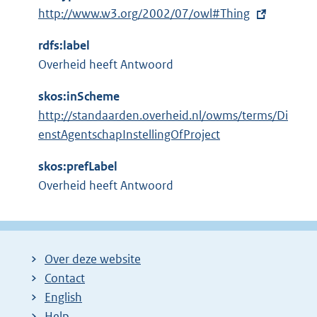
e
E
http://www.w3.org/2002/07/owl#Thing
r
x
n
rdfs:label
t
e
Overheid heeft Antwoord
e
l
r
i
skos:inScheme
n
n
http://standaarden.overheid.nl/owms/terms/Di
e
k
enstAgentschapInstellingOfProject
l
:
i
skos:prefLabel
n
Overheid heeft Antwoord
k
:
Over deze website
Contact
English
Help