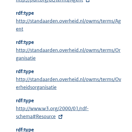
x
rdf:type
t
http://standaarden.overheid.nl/owms/terms/Ag
e
ent
r
n
rdf:type
e
http://standaarden.overheid.nl/owms/terms/Or
l
ganisatie
i
n
rdf:type
k
http://standaarden.overheid.nl/owms/terms/Ov
:
erheidsorganisatie
rdf:type
E
http://www.w3.org/2000/01/rdf-
x
schema#Resource
t
rdf:type