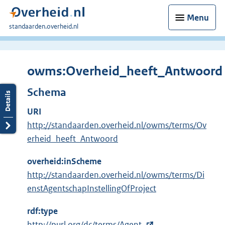
Menu
U
standaarden.overheid.nl
bent
hier:
owms:Overheid_heeft_Antwoord
Schema
URI
http://standaarden.overheid.nl/owms/terms/Ov
erheid_heeft_Antwoord
overheid:inScheme
http://standaarden.overheid.nl/owms/terms/Di
enstAgentschapInstellingOfProject
rdf:type
E
http://purl.org/dc/terms/Agent