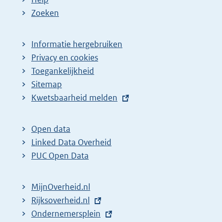
Zoeken
Informatie hergebruiken
Privacy en cookies
Toegankelijkheid
Sitemap
E
Kwetsbaarheid melden
x
t
Open data
e
Linked Data Overheid
r
PUC Open Data
n
e
MijnOverheid.nl
l
E
Rijksoverheid.nl
i
x
E
Ondernemersplein
n