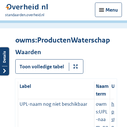
Menu
U
standaarden.overheid.nl
bent
hier:
owms:ProductenWaterschap
Waarden
Toon volledige tabel
Label
Naam
URI
term
UPL-naam nog niet beschikbaar
owm
htt
s:UPL
p://
-naa
sta
m_no
nd