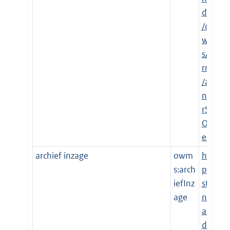
d.nl
/o
wm
s/te
rms
/aa
nsp
rSt
Ov
erh
archief inzage
owm
htt
s:arch
p://
iefInz
sta
age
nd
aar
de