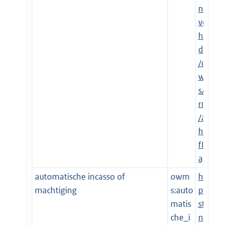
n.o
ver
hei
d.nl
/o
wm
s/te
rms
/arc
hie
fInz
age
automatische incasso of
owm
htt
machtiging
s:auto
p://
matis
sta
che_i
nd