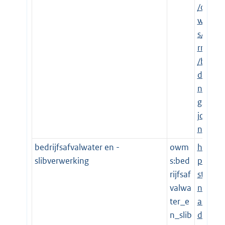
/o
wm
s/te
rms
/be
die
nin
gsti
jde
n
bedrijfsafvalwater en -
owm
htt
slibverwerking
s:bed
p://
rijfsaf
sta
valwa
nd
ter_e
aar
n_slib
de