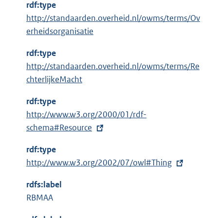
n
rdf:type
k
http://standaarden.overheid.nl/owms/terms/Ov
:
erheidsorganisatie
rdf:type
http://standaarden.overheid.nl/owms/terms/Re
chterlijkeMacht
rdf:type
E
http://www.w3.org/2000/01/rdf-
x
schema#Resource
t
rdf:type
e
E
http://www.w3.org/2002/07/owl#Thing
r
x
n
rdfs:label
t
e
RBMAA
e
l
r