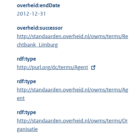
overheid:endDate
2012-12-31
overheid:successor
http://standaarden.overheid.nl/owms/terms/Re
chtbank_Limburg
rdf:type
E
http://purl.org/dc/terms/Agent
x
rdf:type
t
http://standaarden.overheid.nl/owms/terms/Ag
e
ent
r
n
rdf:type
e
http://standaarden.overheid.nl/owms/terms/Or
l
ganisatie
i