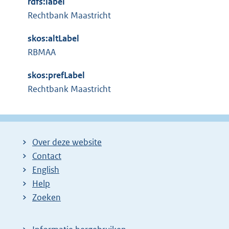
i
rdfs:label
n
n
Rechtbank Maastricht
e
k
l
skos:altLabel
:
i
RBMAA
n
skos:prefLabel
k
Rechtbank Maastricht
:
Over deze website
Contact
English
Help
Zoeken