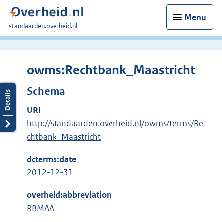
Menu
U
standaarden.overheid.nl
bent
hier:
owms:Rechtbank_Maastricht
Schema
URI
http://standaarden.overheid.nl/owms/terms/Re
chtbank_Maastricht
dcterms:date
2012-12-31
overheid:abbreviation
RBMAA