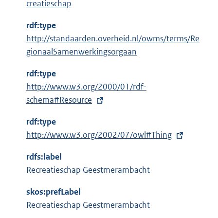
creatieschap
rdf:type
http://standaarden.overheid.nl/owms/terms/Re
gionaalSamenwerkingsorgaan
rdf:type
E
http://www.w3.org/2000/01/rdf-
x
schema#Resource
t
rdf:type
e
E
http://www.w3.org/2002/07/owl#Thing
r
x
n
rdfs:label
t
e
Recreatieschap Geestmerambacht
e
l
r
i
skos:prefLabel
n
n
Recreatieschap Geestmerambacht
e