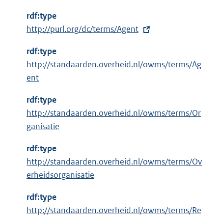
rdf:type
E
http://purl.org/dc/terms/Agent
x
rdf:type
t
http://standaarden.overheid.nl/owms/terms/Ag
e
ent
r
n
rdf:type
e
http://standaarden.overheid.nl/owms/terms/Or
l
ganisatie
i
n
rdf:type
k
http://standaarden.overheid.nl/owms/terms/Ov
:
erheidsorganisatie
rdf:type
http://standaarden.overheid.nl/owms/terms/Re