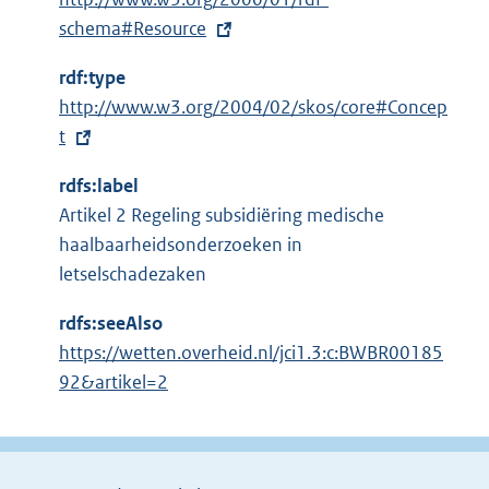
x
schema#Resource
t
rdf:type
e
E
http://www.w3.org/2004/02/skos/core#Concep
r
x
t
n
t
e
rdfs:label
e
l
Artikel 2 Regeling subsidiëring medische
r
i
haalbaarheidsonderzoeken in
n
n
letselschadezaken
e
k
l
:
rdfs:seeAlso
i
https://wetten.overheid.nl/jci1.3:c:BWBR00185
n
92&artikel=2
k
: