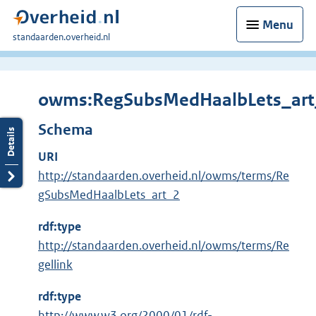
Menu
U
standaarden.overheid.nl
bent
hier:
owms:RegSubsMedHaalbLets_art
Schema
URI
http://standaarden.overheid.nl/owms/terms/Re
gSubsMedHaalbLets_art_2
rdf:type
http://standaarden.overheid.nl/owms/terms/Re
gellink
rdf:type
E
http://www.w3.org/2000/01/rdf-