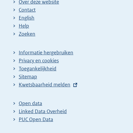
Over deze website
Contact
English
Help
Zoeken
Informatie hergebruiken
Privacy en cookies
Toegankelijkheid
Sitemap
E
Kwetsbaarheid melden
x
t
Open data
e
Linked Data Overheid
r
PUC Open Data
n
e