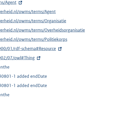
rms/Agent
verheid.nl/owms/terms/Agent
verheid.nl/owms/terms/Organisatie
verheid.nl/owms/terms/Overheidsorganisatie
verheid.nl/owms/terms/Politiekorps
000/01/rdf-schema#Resource
002/07/owl#Thing
enthe
30801-1 added endDate
30801-1 added endDate
enthe