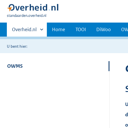
U
standaarden.overheid.nl
bent
Primaire
hier:
Andere
Overheid.nl
Home
TOOI
DiWoo
O
sites
navigatie
binnen
U bent hier:
OWMS
U
d
o