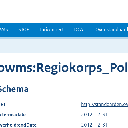
WMS
STOP
Juriconnect
DCAT
Over standaar
owms:Regiokorps_Pol
Schema
RI
http://standaarden.o
cterms:date
2012-12-31
verheid:endDate
2012-12-31