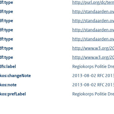
df:type
E
http://purl.org/dc/te
x
df:type
http://standaarden.o
t
df:type
http://standaarden.o
e
df:type
r
http://standaarden.o
n
df:type
http://standaarden.o
e
df:type
E
http://www.w3.org/2
l
x
df:type
i
E
http://www.w3.org/2
t
n
x
dfs:label
Regiokorps Politie Dr
e
k
t
kos:changeNote
r
2013-08-02 RFC 201
:
e
n
kos:note
r
2013-08-02 RFC 201
e
n
kos:prefLabel
Regiokorps Politie Dr
l
e
i
l
n
i