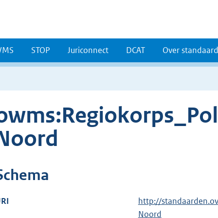
WMS
STOP
Juriconnect
DCAT
Over standaar
owms:Regiokorps_Pol
Noord
Schema
RI
http://standaarden.o
Noord