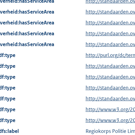
verheid:hasServiceArea
http://standaarden.o
verheid:hasServiceArea
http://standaarden.
verheid:hasServiceArea
http://standaarden.o
verheid:hasServiceArea
http://standaarden.o
verheid:hasServiceArea
http://standaarden.
df:type
E
http://purl.org/dc/te
x
df:type
http://standaarden.o
t
df:type
http://standaarden.o
e
df:type
r
http://standaarden.o
n
df:type
http://standaarden.o
e
df:type
E
http://www.w3.org/2
l
x
df:type
i
E
http://www.w3.org/2
t
n
x
dfs:label
Regiokorps Politie L
e