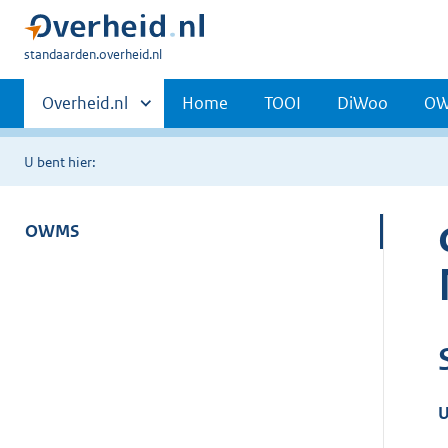
U
standaarden.overheid.nl
bent
Primaire
hier:
Andere
Overheid.nl
Home
TOOI
DiWoo
O
sites
navigatie
binnen
U bent hier:
OWMS
U