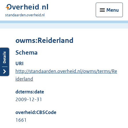
Menu
U
standaarden.overheid.nl
bent
hier:
owms:Reiderland
Schema
URI
http://standaarden.overheid.nl/owms/terms/Re
iderland
dcterms:date
2009-12-31
overheid:CBSCode
1661