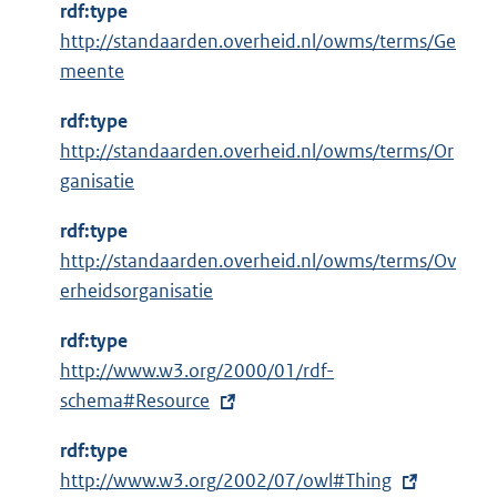
n
rdf:type
e
http://standaarden.overheid.nl/owms/terms/Ge
l
meente
i
n
rdf:type
k
http://standaarden.overheid.nl/owms/terms/Or
:
ganisatie
rdf:type
http://standaarden.overheid.nl/owms/terms/Ov
erheidsorganisatie
rdf:type
E
http://www.w3.org/2000/01/rdf-
x
schema#Resource
t
rdf:type
e
E
http://www.w3.org/2002/07/owl#Thing
r