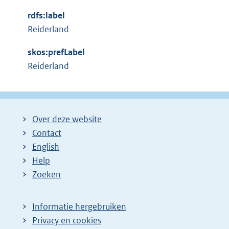
x
n
rdfs:label
t
e
Reiderland
e
l
r
i
skos:prefLabel
n
n
Reiderland
e
k
l
:
i
n
Over deze website
k
Contact
:
English
Help
Zoeken
Informatie hergebruiken
Privacy en cookies