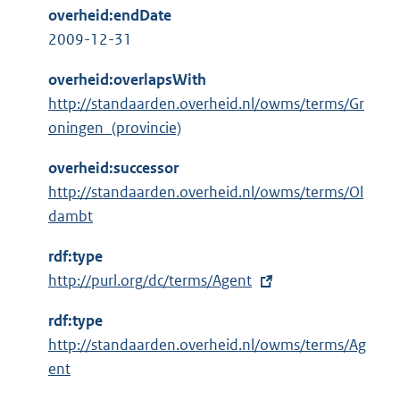
overheid:endDate
2009-12-31
overheid:overlapsWith
http://standaarden.overheid.nl/owms/terms/Gr
oningen_(provincie)
overheid:successor
http://standaarden.overheid.nl/owms/terms/Ol
dambt
rdf:type
E
http://purl.org/dc/terms/Agent
x
rdf:type
t
http://standaarden.overheid.nl/owms/terms/Ag
e
ent
r