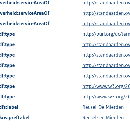
verheid:serviceAreaOf
http://standaarden.o
verheid:serviceAreaOf
http://standaarden.o
verheid:serviceAreaOf
http://standaarden.
df:type
E
http://purl.org/dc/te
x
df:type
http://standaarden.o
t
df:type
http://standaarden.
e
df:type
r
http://standaarden.o
n
df:type
http://standaarden.o
e
df:type
E
http://www.w3.org/2
l
x
df:type
i
E
http://www.w3.org/2
t
n
x
dfs:label
Reusel-De Mierden
e
k
t
kos:prefLabel
r
Reusel-De Mierden
:
e
n
r