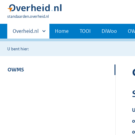
U
standaarden.overheid.nl
bent
Primaire
hier:
Andere
Overheid.nl
Home
TOOI
DiWoo
O
sites
navigatie
binnen
U bent hier:
OWMS
U
o
o