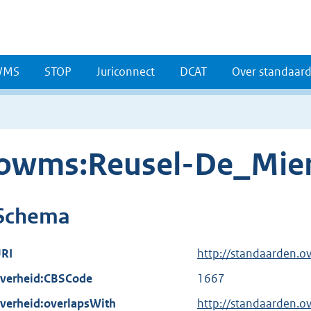
WMS
STOP
Juriconnect
DCAT
Over standaar
owms:Reusel-De_Mie
Schema
RI
http://standaarden.
verheid:CBSCode
1667
verheid:overlapsWith
http://standaarden.