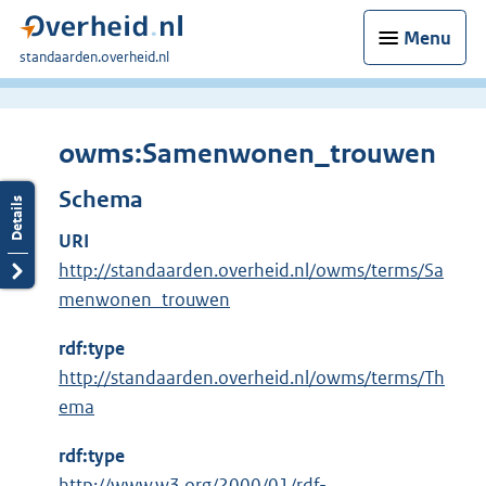
Menu
U
standaarden.overheid.nl
bent
hier:
owms:Samenwonen_trouwen
Schema
URI
http://standaarden.overheid.nl/owms/terms/Sa
menwonen_trouwen
rdf:type
http://standaarden.overheid.nl/owms/terms/Th
ema
rdf:type
E
http://www.w3.org/2000/01/rdf-