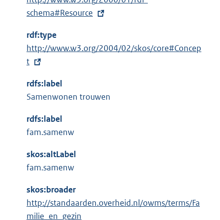
x
schema#Resource
t
rdf:type
e
E
http://www.w3.org/2004/02/skos/core#Concep
r
x
t
n
t
e
rdfs:label
e
l
Samenwonen trouwen
r
i
n
n
rdfs:label
e
k
fam.samenw
l
:
i
skos:altLabel
n
fam.samenw
k
skos:broader
:
http://standaarden.overheid.nl/owms/terms/Fa
milie_en_gezin