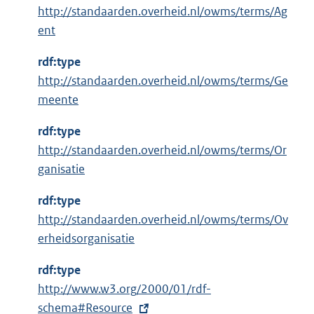
http://standaarden.overheid.nl/owms/terms/Ag
e
ent
r
n
rdf:type
e
http://standaarden.overheid.nl/owms/terms/Ge
l
meente
i
n
rdf:type
k
http://standaarden.overheid.nl/owms/terms/Or
:
ganisatie
rdf:type
http://standaarden.overheid.nl/owms/terms/Ov
erheidsorganisatie
rdf:type
E
http://www.w3.org/2000/01/rdf-
x
schema#Resource