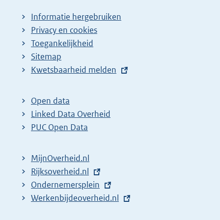
Informatie hergebruiken
Privacy en cookies
Toegankelijkheid
Sitemap
E
Kwetsbaarheid melden
x
t
Open data
e
Linked Data Overheid
r
PUC Open Data
n
e
MijnOverheid.nl
l
E
Rijksoverheid.nl
i
x
E
Ondernemersplein
n
t
x
E
Werkenbijdeoverheid.nl
k
e
t
x
: