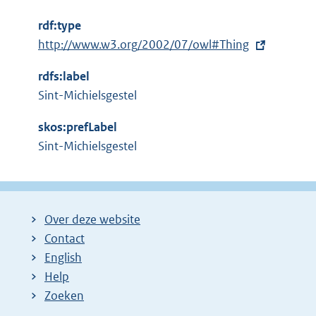
t
rdf:type
e
E
http://www.w3.org/2002/07/owl#Thing
r
x
n
rdfs:label
t
e
Sint-Michielsgestel
e
l
r
i
skos:prefLabel
n
n
Sint-Michielsgestel
e
k
l
:
i
n
Over deze website
k
Contact
:
English
Help
Zoeken