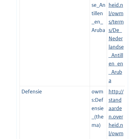
se_An
heid.n
tillen
l/owm
_en_
s/term
Aruba
s/De_
Neder
landse
_Antill
en_en
_Arub
a
Defensie
owm
http://
s:Def
stand
ensie
aarde
_(the
n.over
ma)
heid.n
l/owm