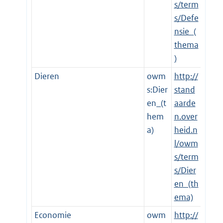
s/term
s/Defe
nsie_(
thema
)
Dieren
owm
http://
s:Dier
stand
en_(t
aarde
hem
n.over
a)
heid.n
l/owm
s/term
s/Dier
en_(th
ema)
Economie
owm
http://