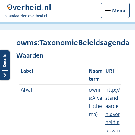
Menu
U
standaarden.overheid.nl
bent
hier:
owms:TaxonomieBeleidsagenda
Waarden
Label
Naam
URI
term
Afval
owm
http://
s:Afva
stand
l_(the
aarde
ma)
n.over
heid.n
l/owm