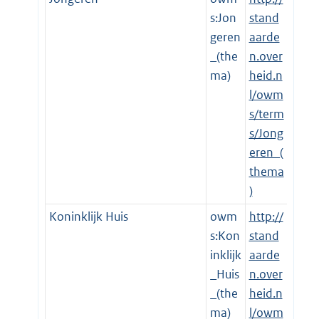
s:Jon
stand
geren
aarde
_(the
n.over
ma)
heid.n
l/owm
s/term
s/Jong
eren_(
thema
)
Koninklijk Huis
owm
http://
s:Kon
stand
inklijk
aarde
_Huis
n.over
_(the
heid.n
ma)
l/owm