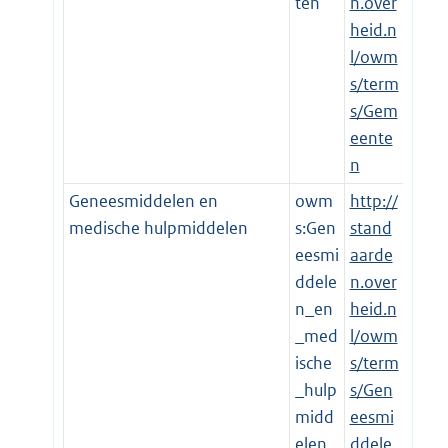
ten
n.over
heid.n
l/owm
s/term
s/Gem
eente
n
Geneesmiddelen en
owm
http://
medische hulpmiddelen
s:Gen
stand
eesmi
aarde
ddele
n.over
n_en
heid.n
_med
l/owm
ische
s/term
_hulp
s/Gen
midd
eesmi
elen
ddele