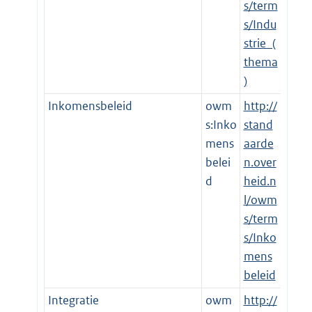
s/term
s/Indu
strie_(
thema
)
Inkomensbeleid
owm
http://
s:Inko
stand
mens
aarde
belei
n.over
d
heid.n
l/owm
s/term
s/Inko
mens
beleid
Integratie
owm
http://