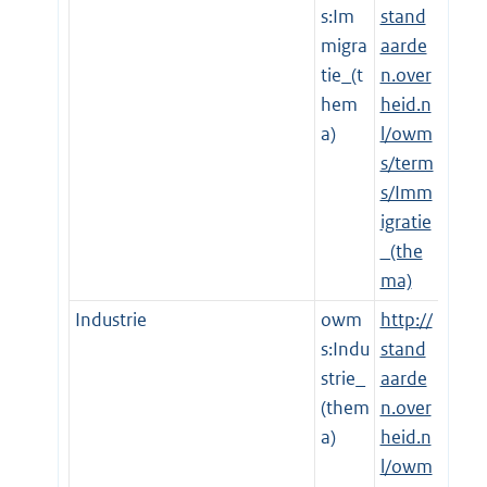
s:Im
stand
migra
aarde
tie_(t
n.over
hem
heid.n
a)
l/owm
s/term
s/Imm
igratie
_(the
ma)
Industrie
owm
http://
s:Indu
stand
strie_
aarde
(them
n.over
a)
heid.n
l/owm