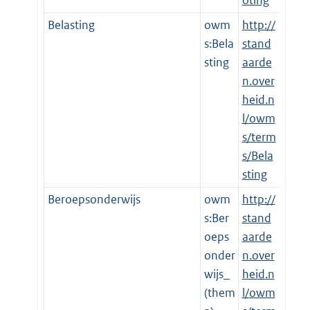
oting
Belasting
owm
http://
s:Bela
stand
sting
aarde
n.over
heid.n
l/owm
s/term
s/Bela
sting
Beroepsonderwijs
owm
http://
s:Ber
stand
oeps
aarde
onder
n.over
wijs_
heid.n
(them
l/owm