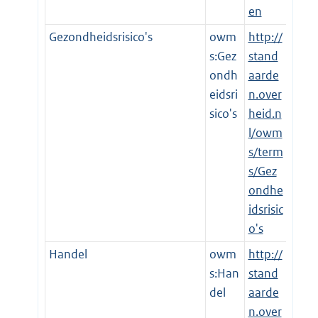
en
Gezondheidsrisico's
owm
http://
s:Gez
stand
ondh
aarde
eidsri
n.over
sico's
heid.n
l/owm
s/term
s/Gez
ondhe
idsrisic
o's
Handel
owm
http://
s:Han
stand
del
aarde
n.over