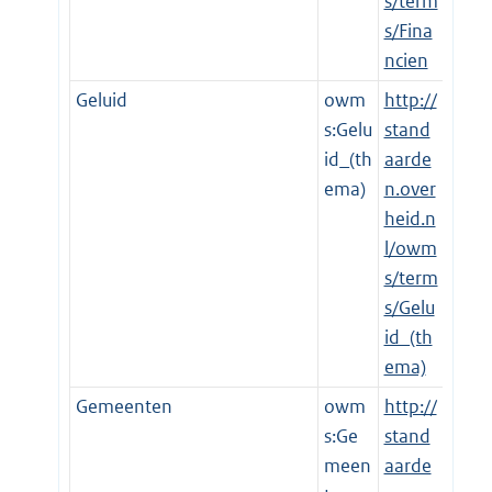
s/term
s/Fina
ncien
Geluid
owm
http://
s:Gelu
stand
id_(th
aarde
ema)
n.over
heid.n
l/owm
s/term
s/Gelu
id_(th
ema)
Gemeenten
owm
http://
s:Ge
stand
meen
aarde