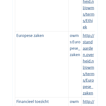
heid.n
l/owm
s/term
s/Ethi
ek
Europese zaken
owm
http://
s:Euro
stand
pese_
aarde
zaken
n.over
heid.n
l/owm
s/term
s/Euro
pese_
zaken
Financieel toezicht
owm
http://