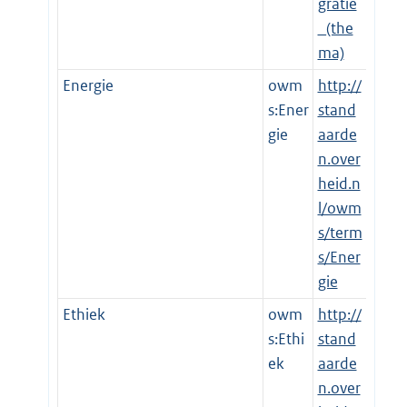
gratie
_(the
ma)
Energie
owm
http://
s:Ener
stand
gie
aarde
n.over
heid.n
l/owm
s/term
s/Ener
gie
Ethiek
owm
http://
s:Ethi
stand
ek
aarde
n.over