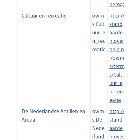
hema)
Cultuur en recreatie
owm
http://
s:Cult
stand
uur_e
aarde
n_rec
n.over
reatie
heid.n
l/owm
s/term
s/Cult
uur_e
n_recr
eatie
De Nederlandse Antillen en
owm
http://
Aruba
s:De_
stand
Nede
aarde
rland
n.over