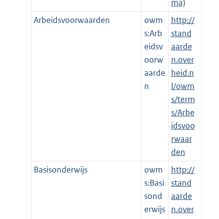
ma)
Arbeidsvoorwaarden
owm
http://
s:Arb
stand
eidsv
aarde
oorw
n.over
aarde
heid.n
n
l/owm
s/term
s/Arbe
idsvoo
rwaar
den
Basisonderwijs
owm
http://
s:Basi
stand
sond
aarde
erwijs
n.over