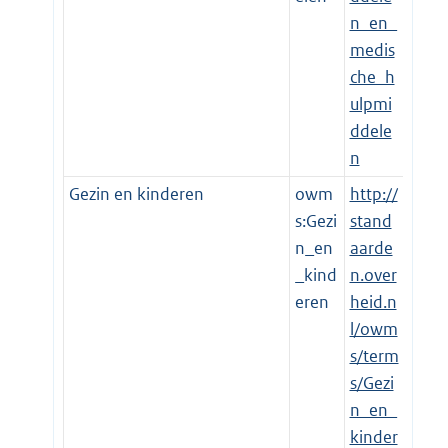
n_en_
medis
che_h
ulpmi
ddele
n
Gezin en kinderen
owm
http://
s:Gezi
stand
n_en
aarde
_kind
n.over
eren
heid.n
l/owm
s/term
s/Gezi
n_en_
kinder