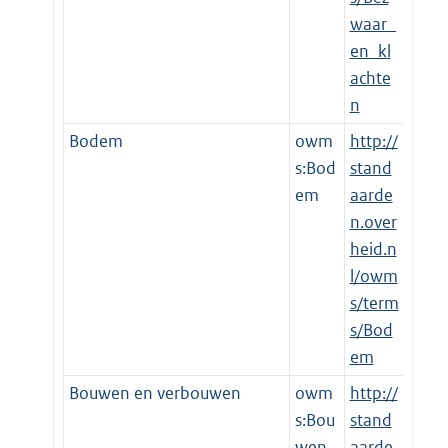
waar_
en_kl
achte
n
Bodem
owm
http://
s:Bod
stand
em
aarde
n.over
heid.n
l/owm
s/term
s/Bod
em
Bouwen en verbouwen
owm
http://
s:Bou
stand
wen_
aarde