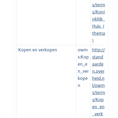
s/term
s/Koni
nklijk_
Huis_(
thema
)
Kopen en verkopen
owm
http://
s:Kop
stand
en_e
aarde
n_ver
n.over
kope
heid.n
n
l/owm
s/term
s/Kop
en_en
_verk