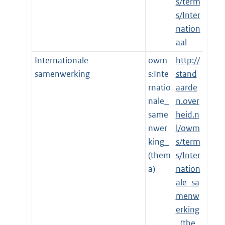
s/term
s/Inter
nation
aal
Internationale
owm
http://
samenwerking
s:Inte
stand
rnatio
aarde
nale_
n.over
same
heid.n
nwer
l/owm
king_
s/term
(them
s/Inter
a)
nation
ale_sa
menw
erking
_(the