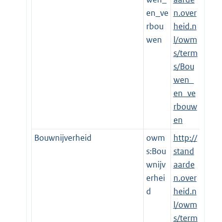
en_ve
n.over
rbou
heid.n
wen
l/owm
s/term
s/Bou
wen_
en_ve
rbouw
en
Bouwnijverheid
owm
http://
s:Bou
stand
wnijv
aarde
erhei
n.over
d
heid.n
l/owm
s/term