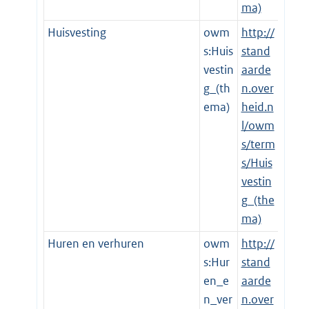
ma)
Huisvesting
owm
http://
s:Huis
stand
vestin
aarde
g_(th
n.over
ema)
heid.n
l/owm
s/term
s/Huis
vestin
g_(the
ma)
Huren en verhuren
owm
http://
s:Hur
stand
en_e
aarde
n_ver
n.over