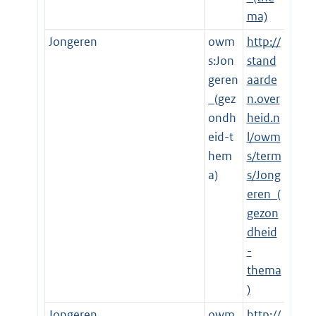
ma)
Jongeren
owm
http://
s:Jon
stand
geren
aarde
_(gez
n.over
ondh
heid.n
eid-t
l/owm
hem
s/term
a)
s/Jong
eren_(
gezon
dheid
-
thema
)
Jongeren
owm
http://