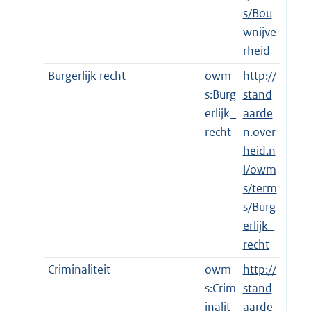
s/Bou
wnijve
rheid
Burgerlijk recht
owm
http://
s:Burg
stand
erlijk_
aarde
recht
n.over
heid.n
l/owm
s/term
s/Burg
erlijk_
recht
Criminaliteit
owm
http://
s:Crim
stand
inalit
aarde