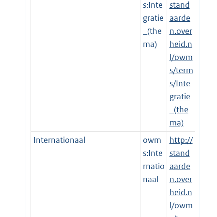
s:Inte
stand
gratie
aarde
_(the
n.over
ma)
heid.n
l/owm
s/term
s/Inte
gratie
_(the
ma)
Internationaal
owm
http://
s:Inte
stand
rnatio
aarde
naal
n.over
heid.n
l/owm