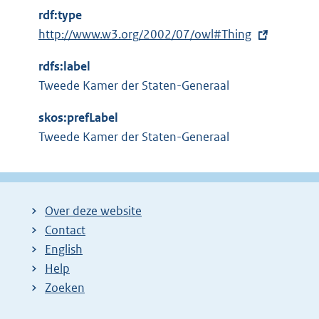
t
rdf:type
e
E
http://www.w3.org/2002/07/owl#Thing
r
x
n
rdfs:label
t
e
Tweede Kamer der Staten-Generaal
e
l
r
i
skos:prefLabel
n
n
Tweede Kamer der Staten-Generaal
e
k
l
:
i
n
Over deze website
k
Contact
:
English
Help
Zoeken