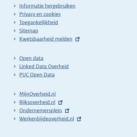
Informatie hergebruiken
Privacy en cookies
Toegankelijkheid
Sitemap
E
Kwetsbaarheid melden
x
t
Open data
e
Linked Data Overheid
r
PUC Open Data
n
e
MijnOverheid.nl
l
E
Rijksoverheid.nl
i
x
E
Ondernemersplein
n
t
x
E
Werkenbijdeoverheid.nl
k
e
t
x
:
r
e
t