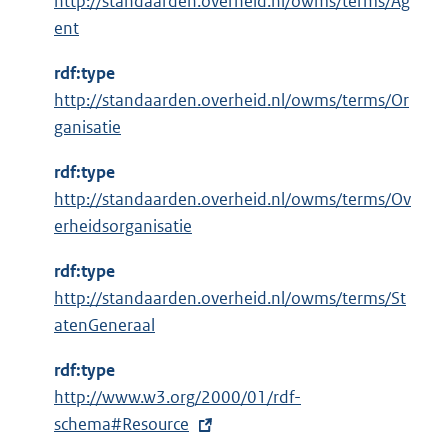
http://standaarden.overheid.nl/owms/terms/Ag
e
ent
r
n
rdf:type
e
http://standaarden.overheid.nl/owms/terms/Or
l
ganisatie
i
n
rdf:type
k
http://standaarden.overheid.nl/owms/terms/Ov
:
erheidsorganisatie
rdf:type
http://standaarden.overheid.nl/owms/terms/St
atenGeneraal
rdf:type
E
http://www.w3.org/2000/01/rdf-
x
schema#Resource