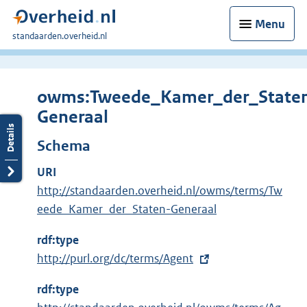
Menu
U
standaarden.overheid.nl
bent
hier:
owms:Tweede_Kamer_der_State
Generaal
Schema
URI
http://standaarden.overheid.nl/owms/terms/Tw
eede_Kamer_der_Staten-Generaal
rdf:type
E
http://purl.org/dc/terms/Agent
x
rdf:type
t