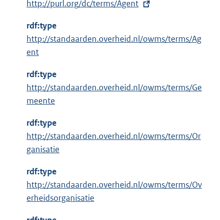
E
http://purl.org/dc/terms/Agent
x
rdf:type
t
http://standaarden.overheid.nl/owms/terms/Ag
e
ent
r
n
rdf:type
e
http://standaarden.overheid.nl/owms/terms/Ge
l
meente
i
n
rdf:type
k
http://standaarden.overheid.nl/owms/terms/Or
:
ganisatie
rdf:type
http://standaarden.overheid.nl/owms/terms/Ov
erheidsorganisatie