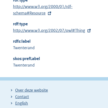
rdf:type
E
http://www.w3.org/2000/01/rdf-
x
schema#Resource
t
rdf:type
e
E
http://www.w3.org/2002/07/owl#Thing
r
x
n
rdfs:label
t
e
Twenterand
e
l
r
i
skos:prefLabel
n
n
Twenterand
e
k
l
:
i
n
Over deze website
k
Contact
:
English