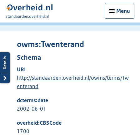
Menu
U
standaarden.overheid.nl
bent
hier:
owms:Twenterand
Schema
URI
http://standaarden.overheid.nl/owms/terms/Tw
enterand
dcterms:date
2002-06-01
overheid:CBSCode
1700