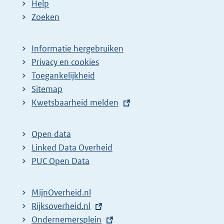
Help
Zoeken
Informatie hergebruiken
Privacy en cookies
Toegankelijkheid
Sitemap
E
Kwetsbaarheid melden
x
t
Open data
e
Linked Data Overheid
r
PUC Open Data
n
e
MijnOverheid.nl
l
E
Rijksoverheid.nl
i
x
E
Ondernemersplein
n