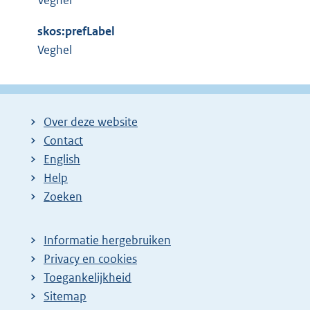
Veghel
e
l
r
i
skos:prefLabel
n
n
Veghel
e
k
l
:
i
n
Over deze website
k
Contact
:
English
Help
Zoeken
Informatie hergebruiken
Privacy en cookies
Toegankelijkheid
Sitemap