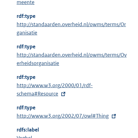
meente
i
n
rdf:type
k
http://standaarden.overheid.nl/owms/terms/Or
:
ganisatie
rdf:type
http://standaarden.overheid.nl/owms/terms/Ov
erheidsorganisatie
rdf:type
E
http://www.w3.org/2000/01/rdf-
x
schema#Resource
t
rdf:type
e
E
http://www.w3.org/2002/07/owl#Thing
r
x
n
rdfs:label
t
e