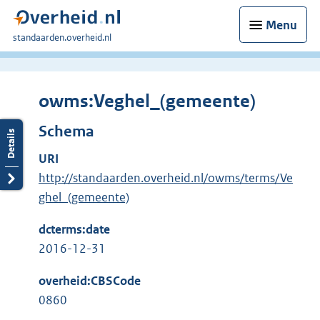
Menu
U
standaarden.overheid.nl
bent
hier:
owms:Veghel_(gemeente)
Schema
URI
http://standaarden.overheid.nl/owms/terms/Ve
ghel_(gemeente)
dcterms:date
2016-12-31
overheid:CBSCode
0860