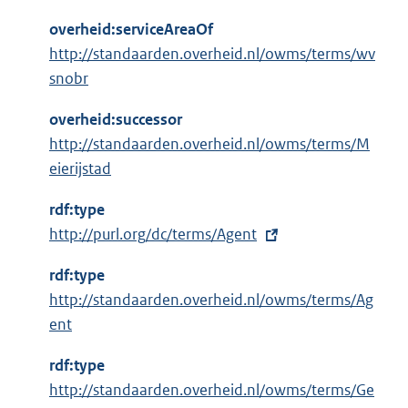
overheid:serviceAreaOf
http://standaarden.overheid.nl/owms/terms/wv
snobr
overheid:successor
http://standaarden.overheid.nl/owms/terms/M
eierijstad
rdf:type
E
http://purl.org/dc/terms/Agent
x
rdf:type
t
http://standaarden.overheid.nl/owms/terms/Ag
e
ent
r
n
rdf:type
e
http://standaarden.overheid.nl/owms/terms/Ge
l