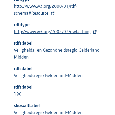
E
http://www.w3.org/2000/01/rdf-
x
schema#Resource
t
rdf:type
e
E
http://www.w3.org/2002/07/owl#Thing
r
x
n
rdfs:label
t
e
Veiligheids- en Gezondheidsregio Gelderland-
e
l
Midden
r
i
n
n
rdfs:label
e
k
Veiligheidsregio Gelderland-Midden
l
:
i
rdfs:label
n
190
k
skos:altLabel
:
Veiligheidsregio Gelderland-Midden