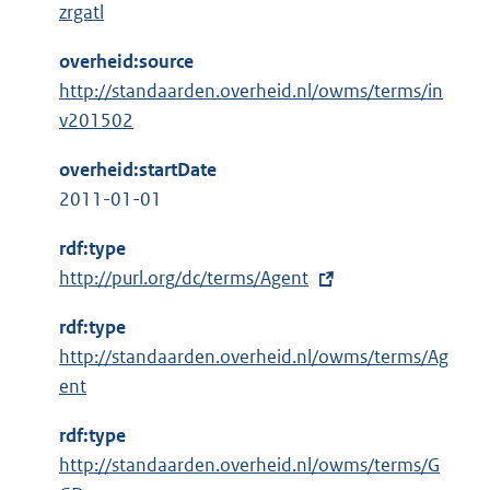
zrgatl
overheid:source
http://standaarden.overheid.nl/owms/terms/in
v201502
overheid:startDate
2011-01-01
rdf:type
E
http://purl.org/dc/terms/Agent
x
rdf:type
t
http://standaarden.overheid.nl/owms/terms/Ag
e
ent
r
n
rdf:type
e
http://standaarden.overheid.nl/owms/terms/G
l