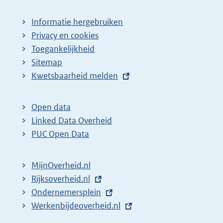
Informatie hergebruiken
Privacy en cookies
Toegankelijkheid
Sitemap
E
Kwetsbaarheid melden
x
t
Open data
e
Linked Data Overheid
r
PUC Open Data
n
e
MijnOverheid.nl
l
E
Rijksoverheid.nl
i
x
E
Ondernemersplein
n
t
x
E
Werkenbijdeoverheid.nl
k
e
t
x