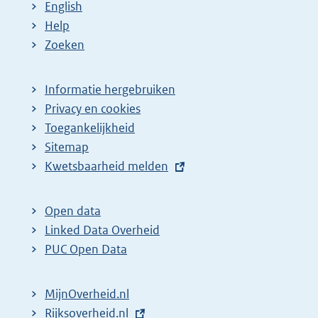
English
Help
Zoeken
Informatie hergebruiken
Privacy en cookies
Toegankelijkheid
Sitemap
E
Kwetsbaarheid melden
x
t
Open data
e
Linked Data Overheid
r
PUC Open Data
n
e
MijnOverheid.nl
l
E
Rijksoverheid.nl