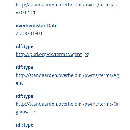
http://standaarden.overheid.nl/owms/terms/in
v201704
overheid:startDate
2008-01-01
rdf:type
E
http://purl.org/dc/terms/Agent
x
rdf:type
t
http://standaarden.overheid.nl/owms/terms/Ag
e
ent
r
n
rdf:type
e
http://standaarden.overheid.nl/owms/terms/Or
l
ganisatie
i
n
rdf:type