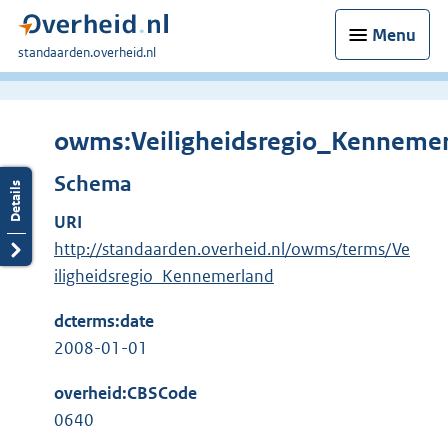
Menu
U
standaarden.overheid.nl
bent
hier:
owms:Veiligheidsregio_Kenneme
Schema
URI
http://standaarden.overheid.nl/owms/terms/Ve
iligheidsregio_Kennemerland
dcterms:date
2008-01-01
overheid:CBSCode
0640