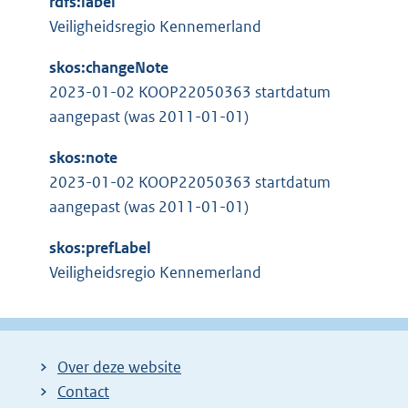
rdfs:label
t
e
Veiligheidsregio Kennemerland
e
l
r
i
skos:changeNote
n
n
2023-01-02 KOOP22050363 startdatum
e
k
aangepast (was 2011-01-01)
l
:
i
skos:note
n
2023-01-02 KOOP22050363 startdatum
k
aangepast (was 2011-01-01)
:
skos:prefLabel
Veiligheidsregio Kennemerland
Over deze website
Contact