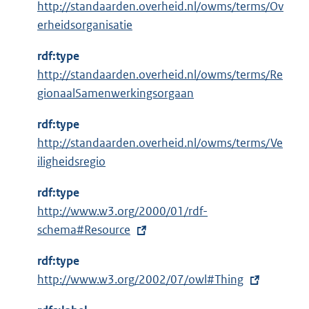
k
http://standaarden.overheid.nl/owms/terms/Ov
:
erheidsorganisatie
rdf:type
http://standaarden.overheid.nl/owms/terms/Re
gionaalSamenwerkingsorgaan
rdf:type
http://standaarden.overheid.nl/owms/terms/Ve
iligheidsregio
rdf:type
E
http://www.w3.org/2000/01/rdf-
x
schema#Resource
t
rdf:type
e
E
http://www.w3.org/2002/07/owl#Thing
r
x
n