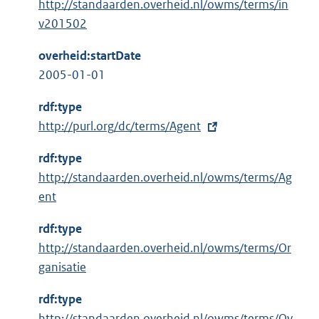
http://standaarden.overheid.nl/owms/terms/in
v201502
overheid:startDate
2005-01-01
rdf:type
E
http://purl.org/dc/terms/Agent
x
rdf:type
t
http://standaarden.overheid.nl/owms/terms/Ag
e
ent
r
n
rdf:type
e
http://standaarden.overheid.nl/owms/terms/Or
l
ganisatie
i
n
rdf:type
k
http://standaarden.overheid.nl/owms/terms/Ov