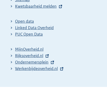
E
Kwetsbaarheid melden
x
t
Open data
e
Linked Data Overheid
r
PUC Open Data
n
e
MijnOverheid.nl
l
E
Rijksoverheid.nl
i
x
E
Ondernemersplein
n
t
x
E
Werkenbijdeoverheid.nl
k
e
t
x
:
r
e
t
n
r
e
e
n
r
l
e
n