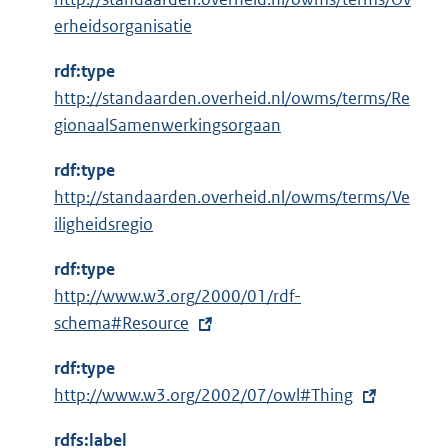
:
erheidsorganisatie
rdf:type
http://standaarden.overheid.nl/owms/terms/Re
gionaalSamenwerkingsorgaan
rdf:type
http://standaarden.overheid.nl/owms/terms/Ve
iligheidsregio
rdf:type
E
http://www.w3.org/2000/01/rdf-
x
schema#Resource
t
rdf:type
e
E
http://www.w3.org/2002/07/owl#Thing
r
x
n
rdfs:label