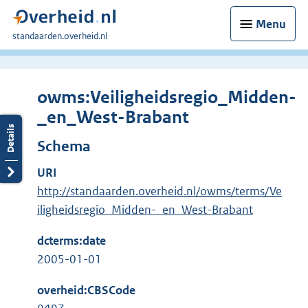
Menu
U
standaarden.overheid.nl
bent
hier:
owms:Veiligheidsregio_Midden-
_en_West-Brabant
Schema
URI
http://standaarden.overheid.nl/owms/terms/Ve
iligheidsregio_Midden-_en_West-Brabant
dcterms:date
2005-01-01
overheid:CBSCode