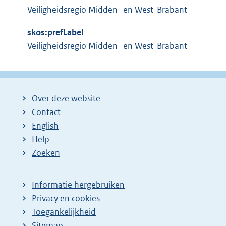
t
e
Veiligheidsregio Midden- en West-Brabant
e
l
r
i
skos:prefLabel
n
n
Veiligheidsregio Midden- en West-Brabant
e
k
l
:
i
n
Over deze website
k
Contact
:
English
Help
Zoeken
Informatie hergebruiken
Privacy en cookies
Toegankelijkheid
Sitemap