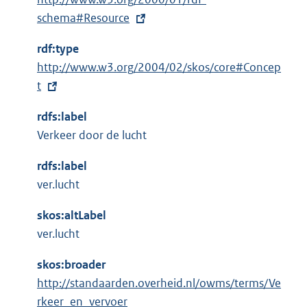
x
schema#Resource
t
rdf:type
e
E
http://www.w3.org/2004/02/skos/core#Concep
r
x
t
n
t
e
rdfs:label
e
l
Verkeer door de lucht
r
i
n
n
rdfs:label
e
k
ver.lucht
l
:
i
skos:altLabel
n
ver.lucht
k
skos:broader
:
http://standaarden.overheid.nl/owms/terms/Ve
rkeer_en_vervoer