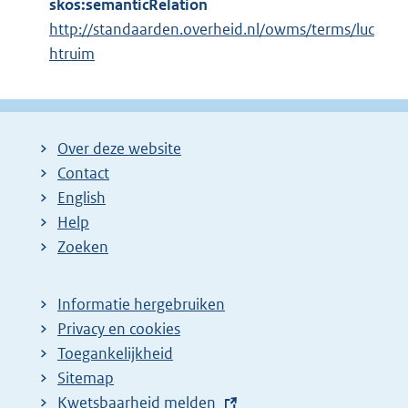
skos:semanticRelation
http://standaarden.overheid.nl/owms/terms/luc
htruim
Over deze website
Contact
English
Help
Zoeken
Informatie hergebruiken
Privacy en cookies
Toegankelijkheid
Sitemap
E
Kwetsbaarheid melden