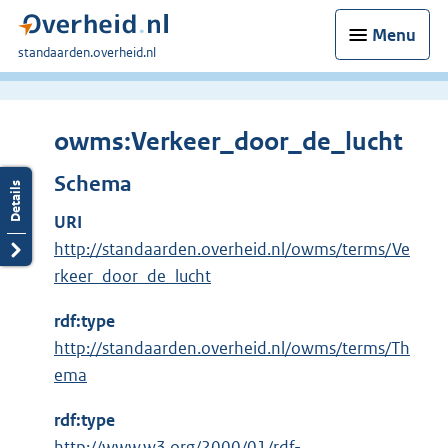
Menu
U
standaarden.overheid.nl
bent
hier:
owms:Verkeer_door_de_lucht
Schema
URI
http://standaarden.overheid.nl/owms/terms/Ve
rkeer_door_de_lucht
rdf:type
http://standaarden.overheid.nl/owms/terms/Th
ema
rdf:type
E
http://www.w3.org/2000/01/rdf-