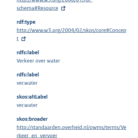
x
schema#Resource
t
rdf:type
e
E
http://www.w3.org/2004/02/skos/core#Concep
r
x
t
n
t
e
rdfs:label
e
l
Verkeer over water
r
i
n
n
rdfs:label
e
k
ver.water
l
:
i
skos:altLabel
n
ver.water
k
skos:broader
:
http://standaarden.overheid.nl/owms/terms/Ve
rkeer_en_vervoer