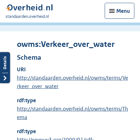
Menu
U
standaarden.overheid.nl
bent
hier:
owms:Verkeer_over_water
Schema
URI
http://standaarden.overheid.nl/owms/terms/Ve
rkeer_over_water
rdf:type
http://standaarden.overheid.nl/owms/terms/Th
ema
rdf:type
E
http://www.w3.org/2000/01/rdf-