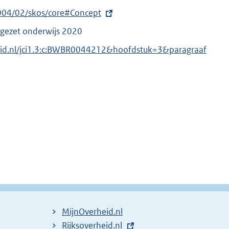
004/02/skos/core#Concept
tgezet onderwijs 2020
heid.nl/jci1.3:c:BWBR0044212&hoofdstuk=3&paragraaf
MijnOverheid.nl
E
Rijksoverheid.nl