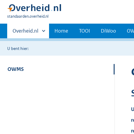
U
standaarden.overheid.nl
bent
Primaire
hier:
Andere
Overheid.nl
Home
TOOI
DiWoo
O
sites
navigatie
binnen
U bent hier:
OWMS
U
r
r