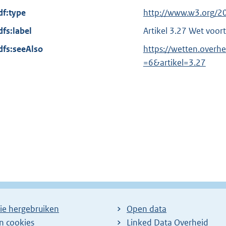
x
df:type
E
http://www.w3.org/2
t
x
dfs:label
Artikel 3.27 Wet voor
e
t
dfs:seeAlso
r
https://wetten.over
e
n
=6&artikel=3.27
r
e
n
l
e
i
l
n
i
k
n
:
k
:
ie hergebruiken
Open data
en cookies
Linked Data Overheid