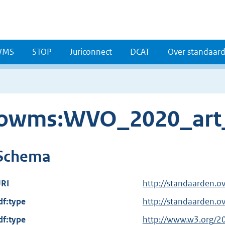
WMS
STOP
Juriconnect
DCAT
Over standaar
owms:WVO_2020_art
Schema
RI
http://standaarden.
df:type
http://standaarden.o
df:type
E
http://www.w3.org/2