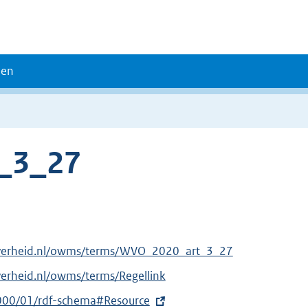
den
_3_27
overheid.nl/owms/terms/WVO_2020_art_3_27
verheid.nl/owms/terms/Regellink
000/01/rdf-schema#Resource