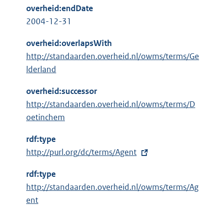
overheid:endDate
2004-12-31
overheid:overlapsWith
http://standaarden.overheid.nl/owms/terms/Ge
lderland
overheid:successor
http://standaarden.overheid.nl/owms/terms/D
oetinchem
rdf:type
E
http://purl.org/dc/terms/Agent
x
rdf:type
t
http://standaarden.overheid.nl/owms/terms/Ag
e
ent
r