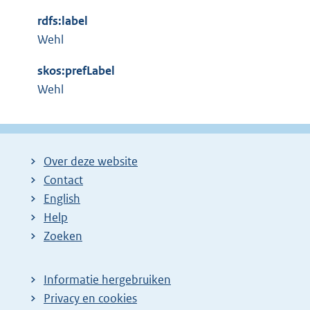
x
n
rdfs:label
t
e
Wehl
e
l
r
i
skos:prefLabel
n
n
Wehl
e
k
l
:
i
n
Over deze website
k
Contact
:
English
Help
Zoeken
Informatie hergebruiken
Privacy en cookies