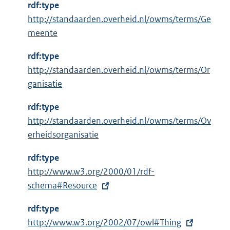
n
rdf:type
e
http://standaarden.overheid.nl/owms/terms/Ge
l
meente
i
n
rdf:type
k
http://standaarden.overheid.nl/owms/terms/Or
:
ganisatie
rdf:type
http://standaarden.overheid.nl/owms/terms/Ov
erheidsorganisatie
rdf:type
E
http://www.w3.org/2000/01/rdf-
x
schema#Resource
t
rdf:type
e
E
http://www.w3.org/2002/07/owl#Thing
r