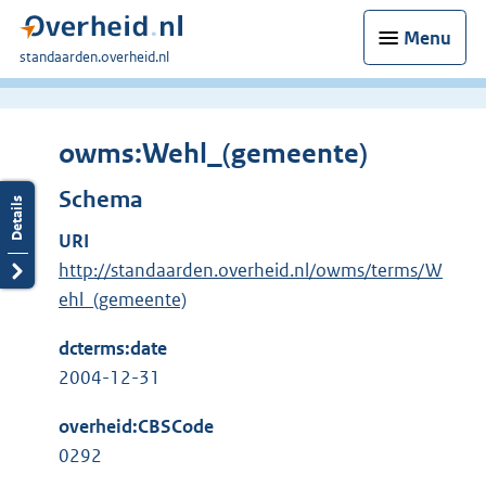
Menu
U
standaarden.overheid.nl
bent
hier:
owms:Wehl_(gemeente)
Schema
URI
http://standaarden.overheid.nl/owms/terms/W
ehl_(gemeente)
dcterms:date
2004-12-31
overheid:CBSCode
0292